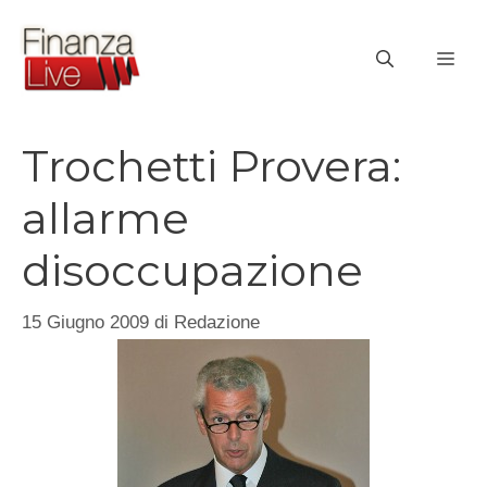
Vai
al
ME
contenuto
Trochetti Provera:
allarme
disoccupazione
15 Giugno 2009
di
Redazione