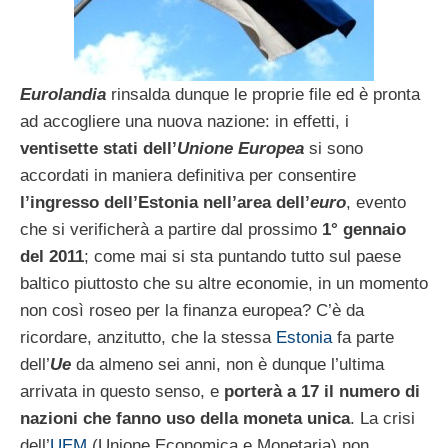
Eurolandia
rinsalda dunque le proprie file ed è pronta
ad accogliere una nuova nazione: in effetti, i
ventisette stati dell’
Unione Europea
si sono
accordati in maniera definitiva per consentire
l’ingresso dell’Estonia nell’area dell’
euro
, evento
che si verificherà a partire dal prossimo
1° gennaio
del 2011
; come mai si sta puntando tutto sul paese
baltico piuttosto che su altre economie, in un momento
non così roseo per la finanza europea? C’è da
ricordare, anzitutto, che la stessa
Estonia
fa parte
dell’
Ue
da almeno sei anni, non è dunque l’ultima
arrivata in questo senso, e
porterà a 17 il numero di
nazioni che fanno uso della moneta unica
. La crisi
dell’
UEM
(Unione Economica e Monetaria) non