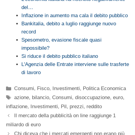
del…
Inflazione in aumento ma cala il debito pubblico
Bankitalia, debito a luglio raggiunge nuovo
record
Spesometro, evasione fiscale quasi
impossibile?
Si riduce il debito pubblico italiano
L'Agenzia delle Entrate interviene sulle trasferte
di lavoro
Categorie
Consumi
,
Fisco
,
Investimenti
,
Politica Economica
Tag
azione
,
bilancio
,
Consumi
,
disoccupazione
,
euro
,
inflazione
,
Investimenti
,
Pil
,
prezzi
,
reddito
Il mercato della pubblicità on line raggiunge 1
miliardo di euro
Chi diceva che i mercati emergenti non erano più