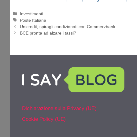
Categorie
Investimenti
Tag
Poste Italiane
Unicredit, spiragli condizionati con Commerzbank
BCE pronta ad alzare i tassi?
Dichiarazione sulla Privacy (UE)
Cookie Policy (UE)