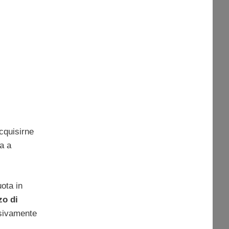
cquisirne
ta a
uota in
zo di
usivamente