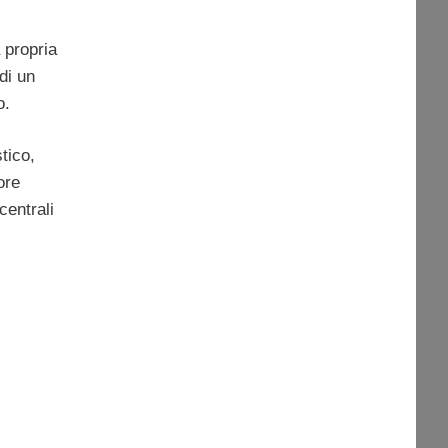
 propria
di un
o.
tico,
ore
centrali