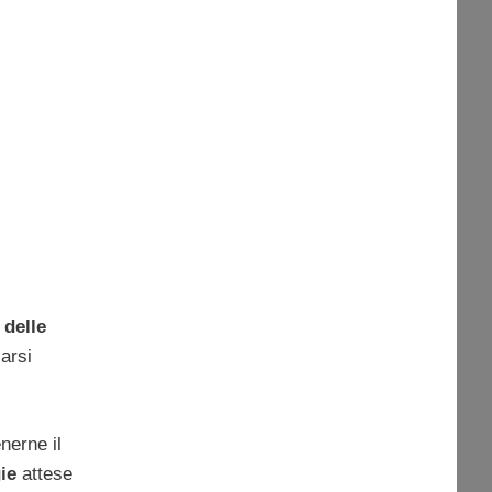
 delle
arsi
nerne il
ie
attese