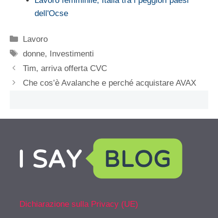
Lavoro femminile, Italia tra i peggiori paesi
dell'Ocse
Categorie
Lavoro
Tag
donne
,
Investimenti
Tim, arriva offerta CVC
Che cos’è Avalanche e perché acquistare AVAX
Dichiarazione sulla Privacy (UE)