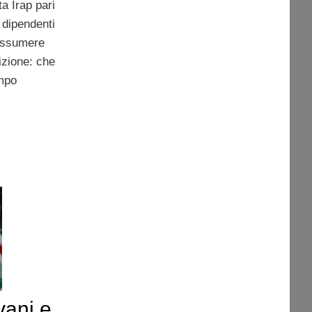
ta Irap pari
 dipendenti
 assumere
izione: che
empo
vani e