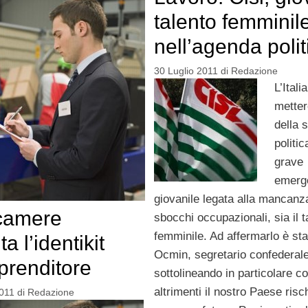
talento femminil
nell’agenda polit
30 Luglio 2011
di
Redazione
L’Itali
metter
della 
politic
grave
emerg
giovanile legata alla mancanz
camere
sbocchi occupazionali, sia il t
femminile. Ad affermarlo è sta
a l’identikit
Ocmin, segretario confederal
mprenditore
sottolineando in particolare 
altrimenti il nostro Paese risc
011
di
Redazione