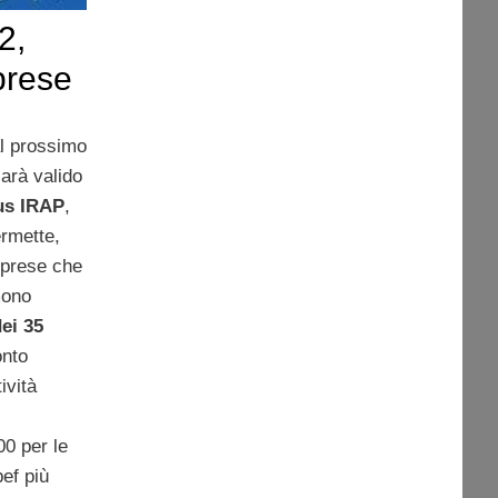
2,
prese
l prossimo
arà valido
us IRAP
,
rmette,
mprese che
ono
dei 35
onto
ività
00 per le
pef più