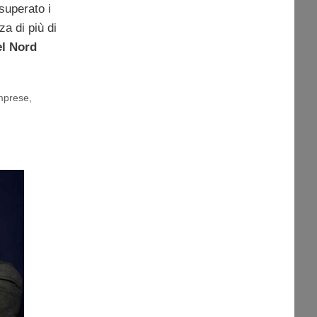
superato i
a di più di
el Nord
imprese
,