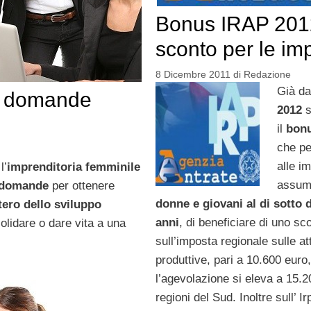
Bonus IRAP 201
sconto per le im
8 Dicembre 2011
di
Redazione
Già da
e: domande
2012
s
il
bon
che pe
alle i
l’
imprenditoria femminile
assum
domande
per ottenere
donne e giovani al di sotto 
tero dello sviluppo
anni
, di beneficiare di uno sc
lidare o dare vita a una
sull’imposta regionale sulle att
produttive, pari a 10.600 euro,
l’agevolazione si eleva a 15.2
regioni del Sud. Inoltre sull’ Ir