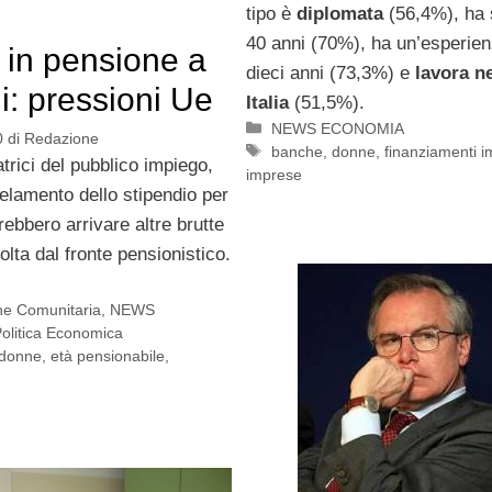
tipo è
diplomata
(56,4%), ha 
40 anni (70%), ha un’esperienz
in pensione a
dieci anni (73,3%) e
lavora n
i: pressioni Ue
Italia
(51,5%).
Categorie
NEWS ECONOMIA
0
di
Redazione
Tag
banche
,
donne
,
finanziamenti 
atrici del pubblico impiego,
imprese
elamento dello stipendio per
trebbero arrivare altre brutte
olta dal fronte pensionistico.
ne Comunitaria
,
NEWS
olitica Economica
donne
,
età pensionabile
,