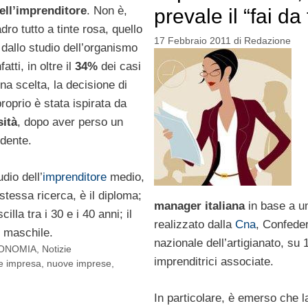
dell’imprenditore
. Non è,
prevale il “fai da 
dro tutto a tinte rosa, quello
17 Febbraio 2011
di
Redazione
dallo studio dell’organismo
atti, in oltre il
34%
dei casi
na scelta, la decisione di
proprio è stata ispirata da
sità
, dopo aver perso un
ndente.
tudio dell’
imprenditore
medio,
 stessa ricerca, è il diploma;
manager italiana
in base a u
cilla tra i 30 e i 40 anni; il
realizzato dalla
Cna
, Confede
 maschile.
nazionale dell’artigianato, su 
ONOMIA
,
Notizie
imprenditrici associate.
re impresa
,
nuove imprese
,
In particolare, è emerso che 