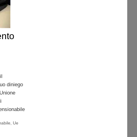
ento
il
suo diniego
’Unione
i
ensionabile
nabile
,
Ue