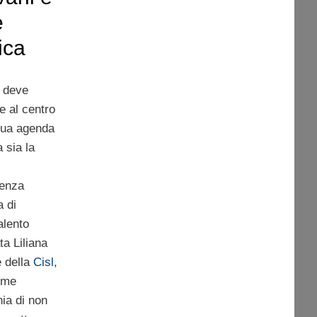
e
ica
a deve
e al centro
sua agenda
a sia la
enza
a di
alento
ta Liliana
e della
Cisl
,
come
hia di non