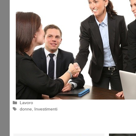
Categorie
Lavoro
Tag
donne
,
Investimenti