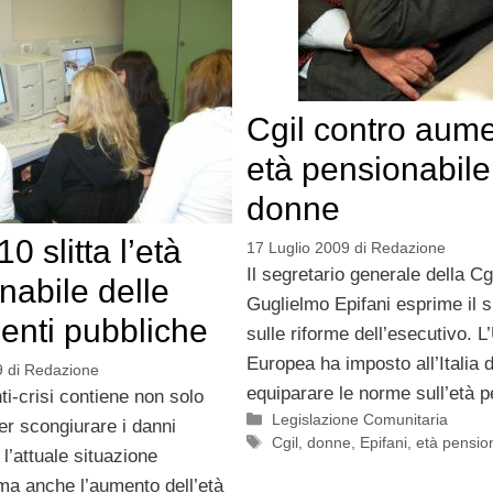
Cgil contro aum
età pensionabile
donne
0 slitta l’età
17 Luglio 2009
di
Redazione
Il segretario generale della Cg
nabile delle
Guglielmo Epifani esprime il 
enti pubbliche
sulle riforme dell’esecutivo. L
Europea ha imposto all’Italia d
9
di
Redazione
equiparare le norme sull’età p
nti-crisi contiene non solo
Categorie
Legislazione Comunitaria
er scongiurare i danni
Tag
Cgil
,
donne
,
Epifani
,
età pensio
l’attuale situazione
a anche l’aumento dell’età