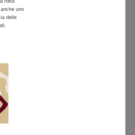
a rotta
 anche uno
ia delle
ali.