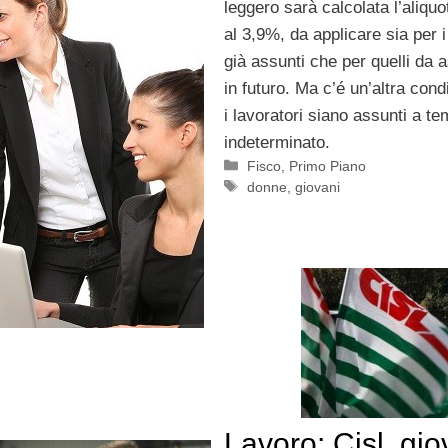
leggero sarà calcolata l’aliquo
al 3,9%, da applicare sia per i
già assunti che per quelli da
in futuro. Ma c’é un’altra cond
i lavoratori siano assunti a t
indeterminato.
Categorie
Fisco
,
Primo Piano
Tag
donne
,
giovani
Lavoro: Cisl, gio