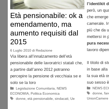
l’identikit 
però, un qua
Età pensionabile: ok a
che emerge 
emendamento, ma
camerale. Inf
più che da u
aumento requisiti dal
mettersi in 
2015
pura neces
lavoro dipe
6 Luglio 2010
di
Redazione
Via libera all’innalzamento dell’età
Il titolo di s
pensionabile delle lavoratrici statali che,
in base alla
a partire dall’anno 2012 potranno
la sua età os
percepire la pensione di vecchiaia se e
suo sesso è
solo se la loro
Categorie
NEWS EC
Categorie
Legislazione Comunitaria
,
NEWS
Tag
donne
,
fa
ECONOMIA
,
Politica Economica
UnionCamere
Tag
donne
,
età pensionabile
,
sindacati
,
Ue