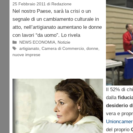
25 Febbraio 2011
di
Redazione
Nel nostro Paese, sarà la crisi o un
segnale di un cambiamento culturale in
atto, nell’artigianato aumentano le donne
con lavori “da uomo”. Lo rivela
Categorie
NEWS ECONOMIA
,
Notizie
Tag
artigianato
,
Camera di Commercio
,
donne
,
nuove imprese
Il 52% di ch
dalla
fiduci
desiderio d
vera e propr
Unioncamer
del proprio