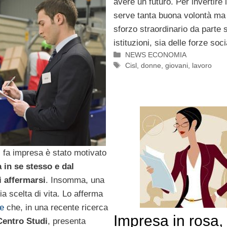
avere un futuro. Per invertire l
serve tanta buona volontà ma
sforzo straordinario da parte s
istituzioni, sia delle forze soci
Categorie
NEWS ECONOMIA
Tag
Cisl
,
donne
,
giovani
,
lavoro
i fa impresa è stato motivato
a in se stesso e dal
i affermarsi
. Insomma, una
ia scelta di vita. Lo afferma
e
che, in una recente ricerca
Impresa in rosa,
Centro Studi
, presenta