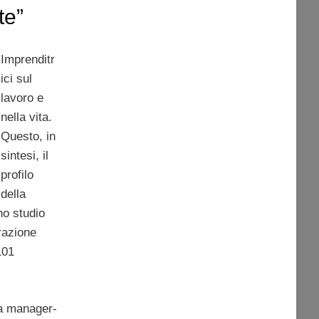
te”
Imprenditr
ici sul
lavoro e
nella vita.
Questo, in
sintesi, il
profilo
della
no studio
razione
101
la manager-