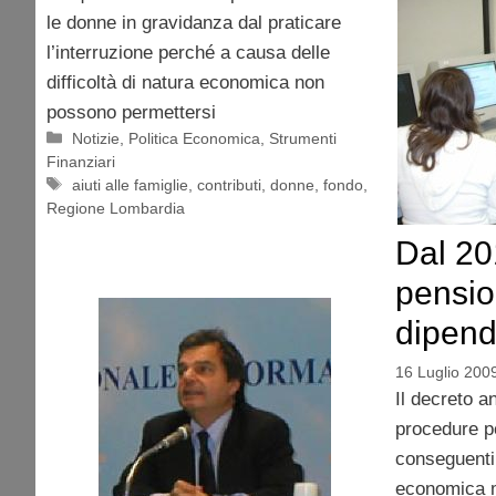
le donne in gravidanza dal praticare
l’interruzione perché a causa delle
difficoltà di natura economica non
possono permettersi
Categorie
Notizie
,
Politica Economica
,
Strumenti
Finanziari
Tag
aiuti alle famiglie
,
contributi
,
donne
,
fondo
,
Regione Lombardia
Dal 201
pensio
dipend
16 Luglio 200
Il decreto a
procedure p
conseguenti 
economica m