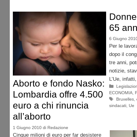
Donne 
65 ann
6 Giugno 201
Per le lavor
dopo il cong
tre anni, po
notizie, stav
L’Ue, infatti,
Aborto e fondo Nasko:
Categorie
Legislazio
Lombardia offre 4.500
ECONOMIA
,
P
Tag
Bruxelles
,
euro a chi rinuncia
sindacati
,
Ue
all’aborto
1 Giugno 2010
di
Redazione
Cinque milioni di euro per far desistere