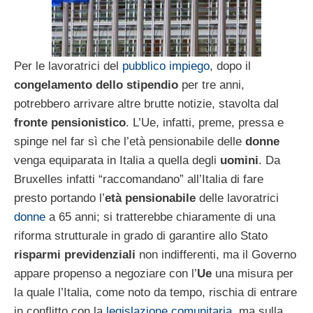
Per le lavoratrici del
pubblico impiego
, dopo il
congelamento dello stipendio
per tre anni,
potrebbero arrivare altre brutte notizie, stavolta dal
fronte pensionistico
. L’Ue, infatti, preme, pressa e
spinge nel far sì che l’età pensionabile delle
donne
venga equiparata in Italia a quella degli
uomini
. Da
Bruxelles infatti “raccomandano” all’Italia di fare
presto portando l’
età pensionabile
delle lavoratrici
donne
a 65 anni; si tratterebbe chiaramente di una
riforma strutturale in grado di garantire allo Stato
risparmi previdenziali
non indifferenti, ma il Governo
appare propenso a negoziare con l’
Ue
una misura per
la quale l’Italia, come noto da tempo, rischia di entrare
in conflitto con la
legislazione comunitaria
, ma sulla