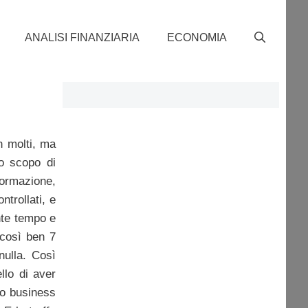
ANALISI FINANZIARIA
ECONOMIA
n molti, ma
lo scopo di
 formazione,
ntrollati, e
nte tempo e
e così ben 7
nulla. Così
llo di aver
io business