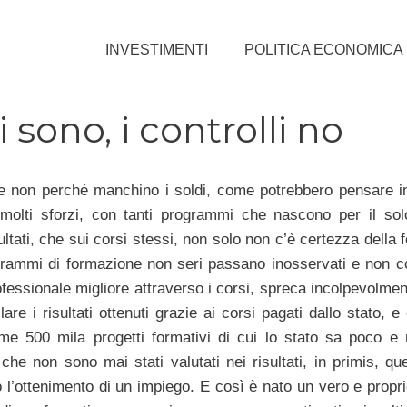
INVESTIMENTI
POLITICA ECONOMICA
 sono, i controlli no
 e non perché manchino i soldi, come potrebbero pensare i
molti sforzi, con tanti programmi che nascono per il so
ultati, che sui corsi stessi, non solo non c’è certezza della
rogrammi di formazione non seri passano inosservati e non co
ofessionale migliore attraverso i corsi, spreca incolpevolme
are i risultati ottenuti grazie ai corsi pagati dallo stato, 
e 500 mila progetti formativi di cui lo stato sa poco e 
che non sono mai stati valutati nei risultati, in primis, que
 l’ottenimento di un impiego. E così è nato un vero e propr