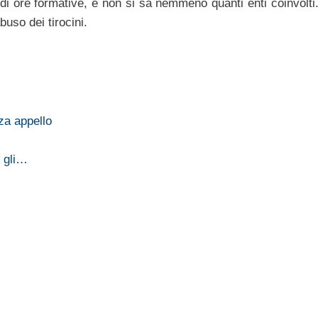
 di ore formative, e non si sa nemmeno quanti enti coinvolti.
buso dei tirocini.
za appello
e gli…