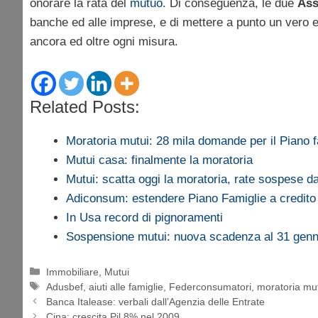
onorare la rata del
mutuo
. Di conseguenza, le due
Ass
banche ed alle imprese, e di mettere a punto un vero 
ancora ed oltre ogni misura.
Related Posts:
Moratoria mutui: 28 mila domande per il Piano f
Mutui casa: finalmente la moratoria
Mutui: scatta oggi la moratoria, rate sospese da
Adiconsum: estendere Piano Famiglie a credit
In Usa record di pignoramenti
Sospensione mutui: nuova scadenza al 31 genn
Categorie
Immobiliare
,
Mutui
Tag
Adusbef
,
aiuti alle famiglie
,
Federconsumatori
,
moratoria mu
Banca Italease: verbali dall’Agenzia delle Entrate
Cina: crescita Pil 8% nel 2009