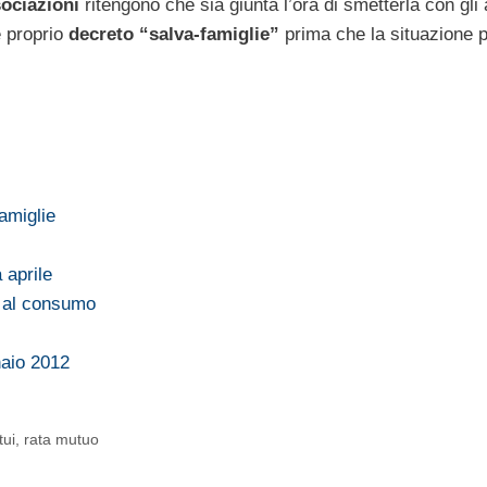
ociazioni
ritengono che sia giunta l’ora di smetterla con gli a
e proprio
decreto “salva-famiglie”
prima che la situazione p
amiglie
 aprile
o al consumo
aio 2012
tui
,
rata mutuo