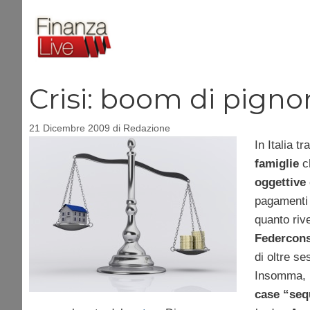
Vai
al
contenuto
Crisi: boom di pigno
21 Dicembre 2009
di
Redazione
In Italia t
famiglie
ch
oggettive 
pagamenti
quanto riv
Federcon
di oltre se
Insomma, 
case “seq