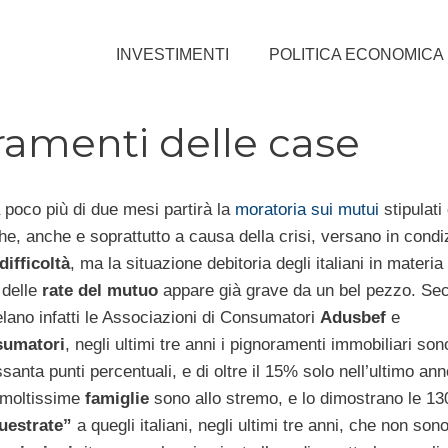
INVESTIMENTI
POLITICA ECONOMICA
ramenti delle case
ra poco più di due mesi partirà la
moratoria sui mutui
stipulati
e, anche e soprattutto a causa della crisi, versano in condiz
difficoltà
, ma la situazione debitoria degli italiani in materia 
 delle
rate del mutuo
appare già grave da un bel pezzo. Se
elano infatti le Associazioni di Consumatori
Adusbef
e
sumatori
, negli ultimi tre anni i pignoramenti immobiliari son
ssanta punti percentuali, e di oltre il 15% solo nell’ultimo ann
moltissime
famiglie
sono allo stremo, e lo dimostrano le 13
uestrate”
a quegli italiani, negli ultimi tre anni, che non sono