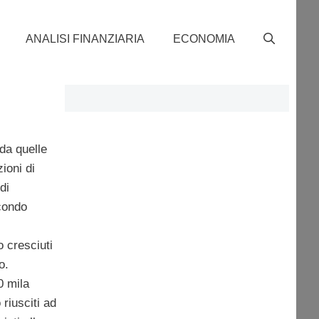
ANALISI FINANZIARIA
ECONOMIA
 da quelle
ioni di
di
condo
o cresciuti
o.
0 mila
 riusciti ad