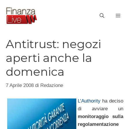
Vai
al
ME
contenuto
Antitrust: negozi
aperti anche la
domenica
7 Aprile 2008
di
Redazione
L’
Authority
ha deciso
di avviare un
monitoraggio sulla
regolamentazione