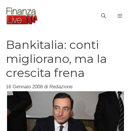
Vai
al
ME
contenuto
Bankitalia: conti
migliorano, ma la
crescita frena
16 Gennaio 2008
di
Redazione