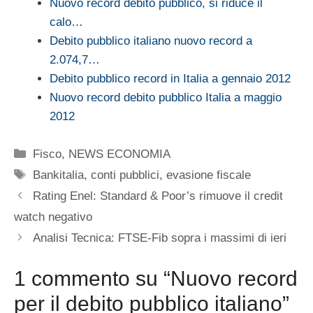
Nuovo record debito pubblico, si riduce il
calo…
Debito pubblico italiano nuovo record a
2.074,7…
Debito pubblico record in Italia a gennaio 2012
Nuovo record debito pubblico Italia a maggio
2012
Categorie
Fisco
,
NEWS ECONOMIA
Tag
Bankitalia
,
conti pubblici
,
evasione fiscale
Rating Enel: Standard & Poor’s rimuove il credit
watch negativo
Analisi Tecnica: FTSE-Fib sopra i massimi di ieri
1 commento su “Nuovo record
per il debito pubblico italiano”