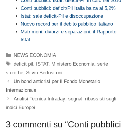
Conti pubblici: Istat, deficit-Pil in calo nel 2010
Conti pubblici: deficit/Pil Italia balza al 5,2%
Istat: sale deficit-Pil e disoccupazione
Nuovo record per il debito pubblico italiano
Matrimoni, divorzi e separazioni: il Rapporto
Istat
Categorie
NEWS ECONOMIA
Tag
deficit pil
,
ISTAT
,
Ministero Economia
,
serie
storiche
,
Silvio Berlusconi
Un bond anticrisi per il Fondo Monetario
Internazionale
Analisi Tecnica Intraday: segnali ribassisti sugli
indici Europei
3 commenti su “Conti pubblici