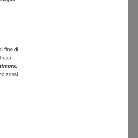
l fine di
ficati
timora
,
no scesi