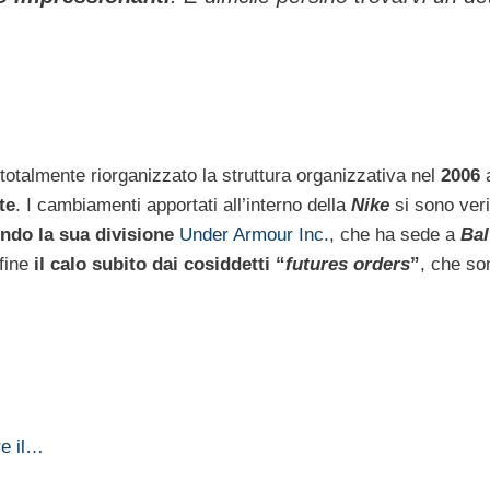
 totalmente riorganizzato la struttura organizzativa nel
2006
a
te
. I cambiamenti apportati all’interno della
Nike
si sono veri
ndo la sua divisione
Under Armour Inc.
, che ha sede a
Bal
nfine
il calo subito dai cosiddetti “
futures orders
”
, che so
re il…