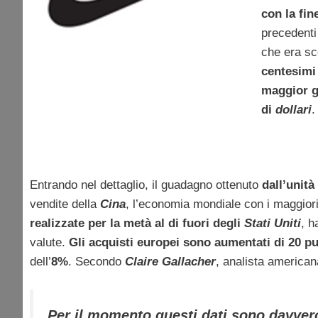
con la fin
precedenti
che era sc
centesimi 
maggior g
di
dollari
.
Entrando nel dettaglio, il guadagno ottenuto
dall’unità
vendite della
Cina
, l’economia mondiale con i maggiori
realizzate per la metà al di fuori degli
Stati Uniti
, h
valute.
Gli acquisti europei sono aumentati di 20 pu
dell’
8%
. Secondo
Claire Gallacher
, analista american
Per il momento questi dati sono davver