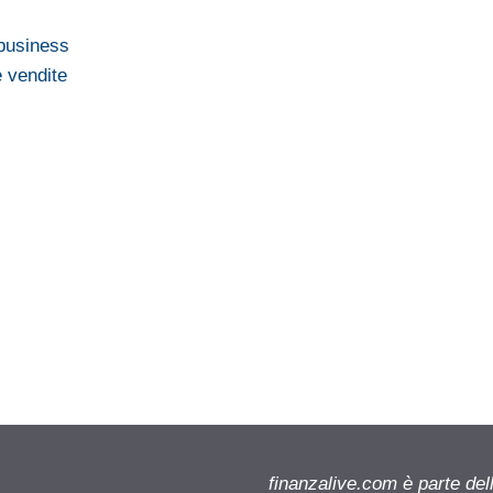
 business
e vendite
finanzalive.com è parte d