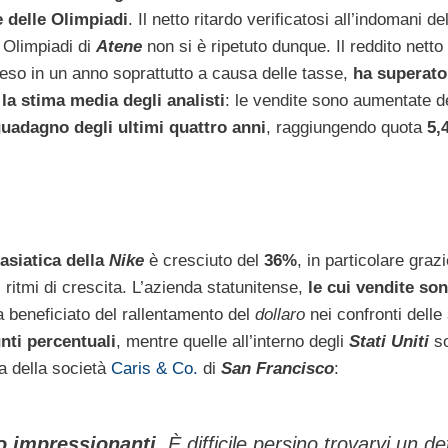
e delle Olimpiadi
. Il netto ritardo verificatosi all’indomani de
 Olimpiadi di
Atene
non si è ripetuto dunque. Il reddito netto
eso in un anno soprattutto a causa delle tasse,
ha superato
la stima media degli analisti
: le vendite sono aumentate d
uadagno degli ultimi quattro anni
, raggiungendo quota
5,
 asiatica della
Nike
è cresciuto del
36%
, in particolare grazi
 ritmi di crescita. L’azienda statunitense,
le cui vendite so
a beneficiato del rallentamento del
dollaro
nei confronti delle 
nti percentuali
, mentre quelle all’interno degli
Stati Uniti
so
a della società
Caris & Co.
di
San Francisco
:
o impressionanti
. È difficile persino trovarvi un de