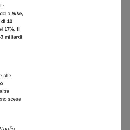
lle
 della
Nike
,
 di 10
el
17%
,
il
43 miliardi
e alle
no
altre
no scese
ttaglio