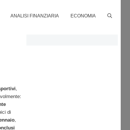
ANALISI FINANZIARIA
ECONOMIA
portivi
,
volmente:
nte
ici di
gennaio
,
onclusi