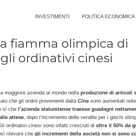
INVESTIMENTI
POLITICA ECONOMICA
la fiamma olimpica di
gli ordinativi cinesi
 la maggiore azienda al mondo nella
produzione di articoli s
to che gli ordini provenienti dalla
Cina
sono aumentati note
o sì che
l’azienda statunitense traesse guadagni nettame
alle attese
, dopo l’incremento delle vendite per i giochi olimp
Gli ordinativi cinesi sono infatti cresciuti di
oltre il 50% da 
sì rilevare che
gli incrementi della società non si sono c