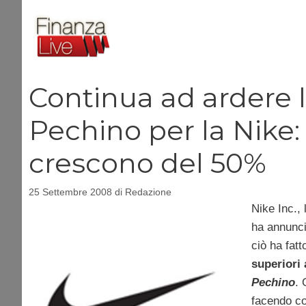
Vai
al
contenuto
Continua ad ardere 
Pechino per la Nike: 
crescono del 50%
25 Settembre 2008
di
Redazione
Nike Inc.,
ha annuncia
ciò ha fatt
superiori 
Pechino
. 
facendo co