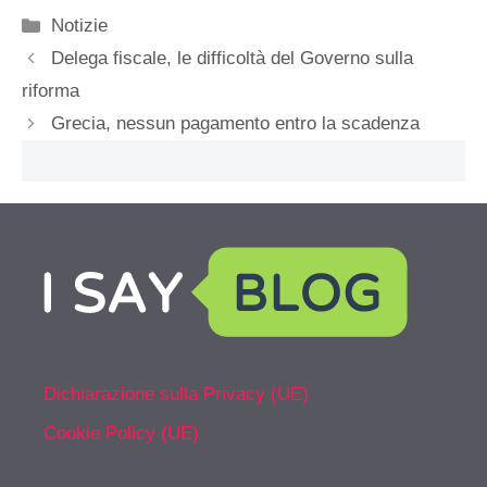
Categorie
Notizie
Delega fiscale, le difficoltà del Governo sulla
riforma
Grecia, nessun pagamento entro la scadenza
Dichiarazione sulla Privacy (UE)
Cookie Policy (UE)