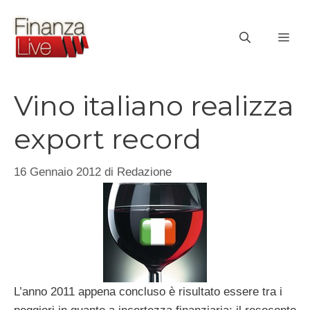
Vai
al
ME
contenuto
Vino italiano realizza
export record
16 Gennaio 2012
di
Redazione
L’anno 2011 appena concluso è risultato essere tra i