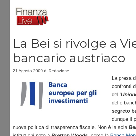
Vai
al
contenuto
La Bei si rivolge a Vi
bancario austriaco
21 Agosto 2009
di
Redazione
La presa d
confronti d
dell’
Union
delle banch
segreto b
dunque il 
nuova politica di trasparenza fiscale. Non è la sola
Be
istituzioni nate a
Bretton Woods
, come la
Banca Mond