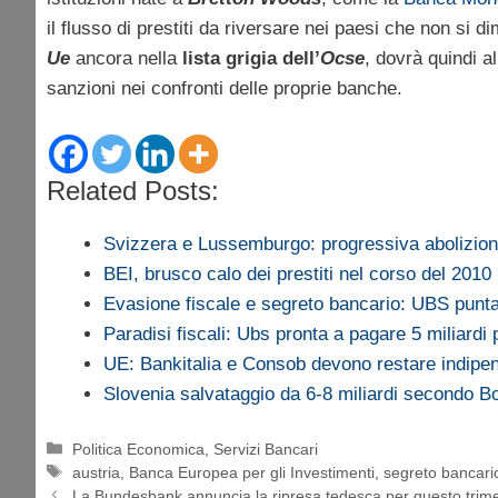
il flusso di prestiti da riversare nei paesi che non si d
Ue
ancora nella
lista grigia dell’
Ocse
, dovrà quindi a
sanzioni nei confronti delle proprie banche.
Related Posts:
Svizzera e Lussemburgo: progressiva abolizi
BEI, brusco calo dei prestiti nel corso del 2010
Evasione fiscale e segreto bancario: UBS punt
Paradisi fiscali: Ubs pronta a pagare 5 miliardi
UE: Bankitalia e Consob devono restare indipen
Slovenia salvataggio da 6-8 miliardi secondo 
Categorie
Politica Economica
,
Servizi Bancari
Tag
austria
,
Banca Europea per gli Investimenti
,
segreto bancari
La Bundesbank annuncia la ripresa tedesca per questo trim