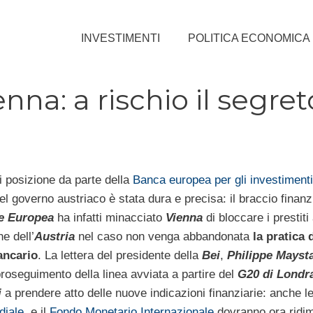
INVESTIMENTI
POLITICA ECONOMICA
enna: a rischio il segret
i posizione da parte della
Banca europea per gli investimenti
el governo austriaco è stata dura e precisa: il braccio finanz
e Europea
ha infatti minacciato
Vienna
di bloccare i prestiti 
e dell’
Austria
nel caso non venga abbandonata
la pratica 
ancario
. La lettera del presidente della
Bei
,
Philippe Mayst
proseguimento della linea avviata a partire del
G20 di Londr
i
a prendere atto delle nuove indicazioni finanziarie: anche le
iale
, e il
Fondo Monetario Internazionale
dovranno ora ridi