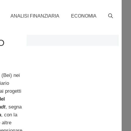
ANALISI FINANZIARIA
ECONOMIA
o
(Bei) nei
iario
ai progetti
del
adt
, segna
a
, con la
 altre
mensionare