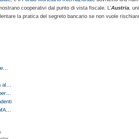
imostrano cooperativi dal punto di vista fiscale. L’
Austria
, un
llentare la pratica del segreto bancario se non vuole rischiar
one…
a al…
 per…
denti
BofA…
o
estre