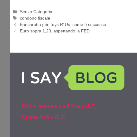
Categorie
Senza Categoria
Tag
condono fiscale
Bancarotta per Toys R’ Us: come è successo
Euro sopra 1,20, aspettando la FED
Dichiarazione sulla Privacy (UE)
Cookie Policy (UE)