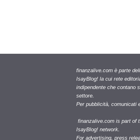
finanzalive.com è parte d
IsayBlog! la cui rete editor
indipendente che contano su
settore.
Per pubblicità, comunicati 
finanzalive.com is part o
IsayBlog! network.
For advertising, press rele