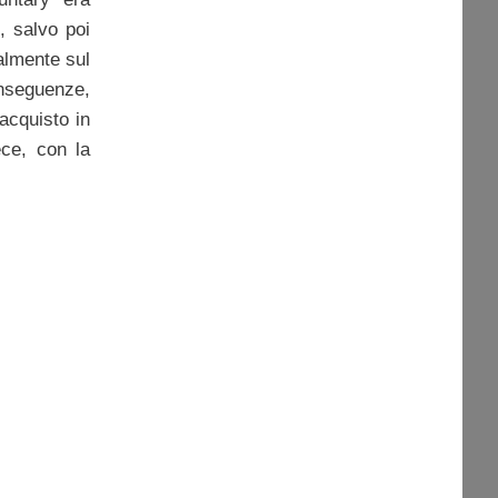
, salvo poi
almente sul
onseguenze,
acquisto in
ece, con la