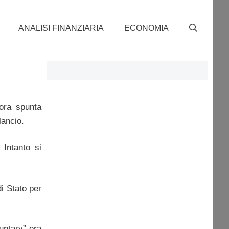
ANALISI FINANZIARIA
ECONOMIA
 ora spunta
lancio.
 Intanto si
di Stato per
luntary” era