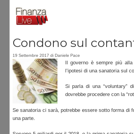
Vai
al
contenuto
Condono sul contan
19 Settembre 2017
di
Daniele Pace
Il governo è sempre più alla
l’ipotesi di una sanatoria sul c
Si parla di una “voluntary” 
dovrebbe procedere con la “rott
Se sanatoria ci sarà, potrebbe essere sotto forma di fo
una parte.
Servono 5 miliardi per il 2018, e la prima sanatoria su