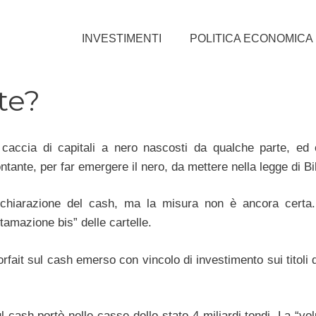
INVESTIMENTI
POLITICA ECONOMICA
te?
 caccia di capitali a nero nascosti da qualche parte, ed
ontante, per far emergere il nero, da mettere nella legge di Bi
dichiarazione del cash, ma la misura non è ancora certa.
amazione bis” delle cartelle.
rfait sul cash emerso con vincolo di investimento sui titoli 
l cash portò nelle casse dello stato 4 miliardi tondi. La “vo