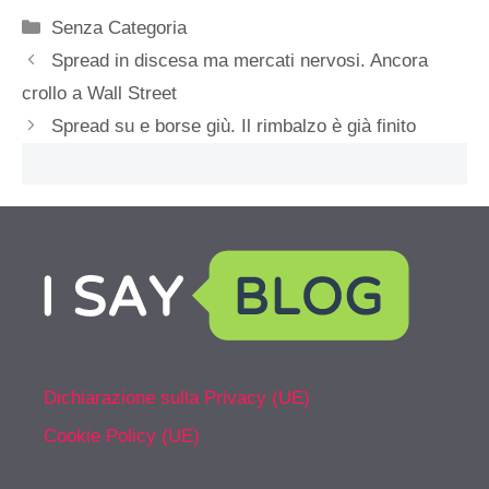
Categorie
Senza Categoria
Spread in discesa ma mercati nervosi. Ancora
crollo a Wall Street
Spread su e borse giù. Il rimbalzo è già finito
Dichiarazione sulla Privacy (UE)
Cookie Policy (UE)