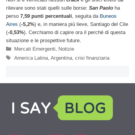
rilevare sono stati quelli sulle borse:
San Paolo
ha
perso
7,59 punti percentuali
, seguita da
Buneos
Aires
(
-5,2%
) e, in maniera più lieve, Santiago del Cile
(
-0,53%
). Cerchiamo di capire ora il perché di questa
situazione e le prospettive future.
Categorie
Mercati Emergenti
,
Notizie
Tag
America Latina
,
Argentina
,
crisi finanziaria