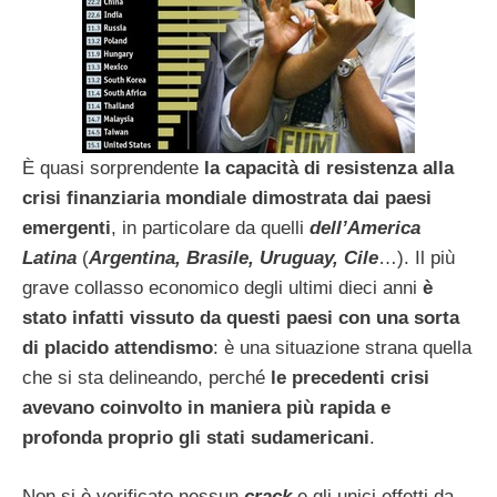
È quasi sorprendente
la capacità di resistenza alla
crisi finanziaria mondiale dimostrata dai paesi
emergenti
, in particolare da quelli
dell’America
Latina
(
Argentina, Brasile, Uruguay, Cile
…). Il più
grave collasso economico degli ultimi dieci anni
è
stato infatti vissuto da questi paesi con una sorta
di placido attendismo
: è una situazione strana quella
che si sta delineando, perché
le precedenti crisi
avevano coinvolto in maniera più rapida e
profonda proprio gli stati sudamericani
.
Non si è verificato nessun
crack
e gli unici effetti da