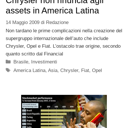
Chrysler non rinuncia agli
assets in America Latina
14 Maggio 2009
di
Redazione
Non tardano le prime complicazioni nella creazione del
supergruppo internazionale dell’auto che include
Chrysler, Opel e Fiat. L’ostacolo trae origine, secondo
quanto scritto dal Financial
Categorie
Brasile
,
Investimenti
Tag
America Latina
,
Asia
,
Chrysler
,
Fiat
,
Opel