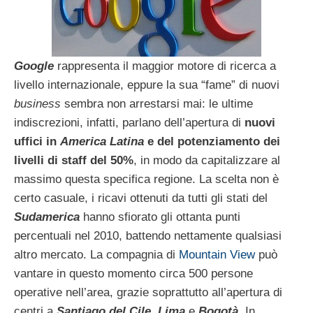
Google
rappresenta il maggior motore di ricerca a
livello internazionale, eppure la sua “fame” di nuovi
business
sembra non arrestarsi mai: le ultime
indiscrezioni, infatti, parlano dell’apertura di
nuovi
uffici in
America Latina
e del potenziamento dei
livelli di staff del 50%
, in modo da capitalizzare al
massimo questa specifica regione. La scelta non è
certo casuale, i ricavi ottenuti da tutti gli stati del
Sudamerica
hanno sfiorato gli ottanta punti
percentuali nel 2010, battendo nettamente qualsiasi
altro mercato. La compagnia di
Mountain View
può
vantare in questo momento circa 500 persone
operative nell’area, grazie soprattutto all’apertura di
centri a
Santiago del Cile, Lima
e
Bogotà
. In