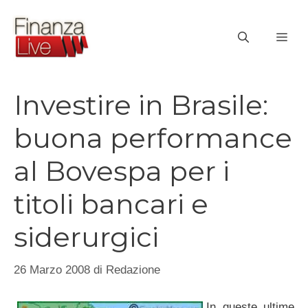
Vai
al
ME
contenuto
Investire in Brasile:
buona performance
al Bovespa per i
titoli bancari e
siderurgici
26 Marzo 2008
di
Redazione
In queste ultime