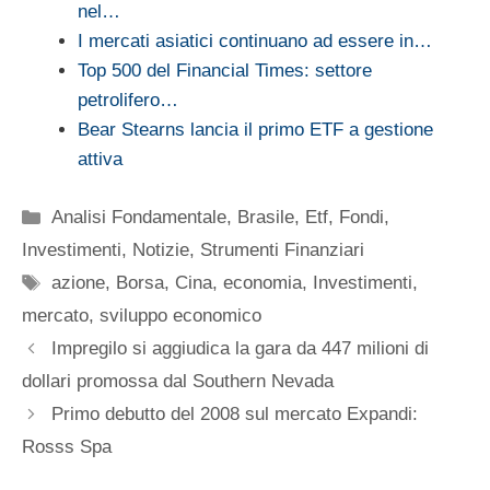
nel…
I mercati asiatici continuano ad essere in…
Top 500 del Financial Times: settore
petrolifero…
Bear Stearns lancia il primo ETF a gestione
attiva
Categorie
Analisi Fondamentale
,
Brasile
,
Etf
,
Fondi
,
Investimenti
,
Notizie
,
Strumenti Finanziari
Tag
azione
,
Borsa
,
Cina
,
economia
,
Investimenti
,
mercato
,
sviluppo economico
Impregilo si aggiudica la gara da 447 milioni di
dollari promossa dal Southern Nevada
Primo debutto del 2008 sul mercato Expandi:
Rosss Spa