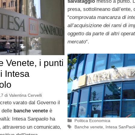
salvataggio
messo a punto. D
presa, sottolineano dall’ente, 
“
comprovata mancanza di int
all’acquisizione dei rami di im
oggetto da parte di altri operat
mercato
“.
 Venete, i punti
i Intesa
olo
17
di
Valentina Cervelli
creto varato dal Governo il
delle
banche venete
è
ealtà: Intesa Sanpaolo ha
Categorie
Politica Economica
Tag
, attraverso un comunicato,
Banche venete
,
Intesa SanPaol