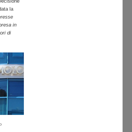
ecisione
data la
eresse
presa in
ori di
o