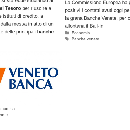
si starebbe studiando al
La Commissione Europea ha g
el Tesoro
per riuscire a
positivi i contatti avuti oggi p
 istituti di credito, a
la grana Banche Venete, per c
dalla messa in atto di un
allontana il Bail-in
te delle principali
banche
Categorie
Economia
Tag
Banche venete
conomica
nete