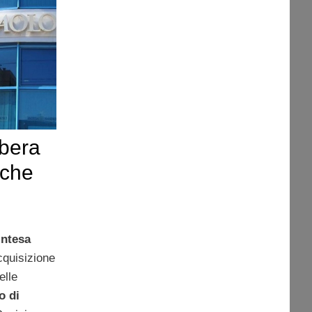
ibera
nche
Intesa
cquisizione
elle
o di