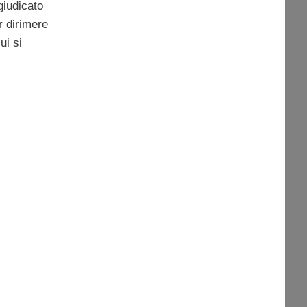
iudicato
er dirimere
ui si