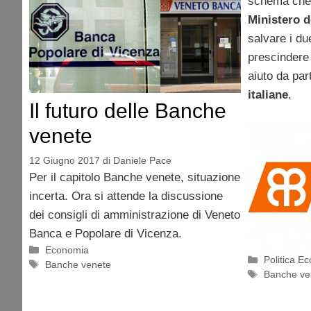
schema che 
Ministero d
salvare i due
prescindere 
aiuto da par
italiane
.
Il futuro delle Banche
venete
12 Giugno 2017
di
Daniele Pace
Per il capitolo Banche venete, situazione
incerta. Ora si attende la discussione
dei consigli di amministrazione di Veneto
Banca e Popolare di Vicenza.
Categorie
Economia
Categorie
Politica E
Tag
Banche venete
Tag
Banche ve