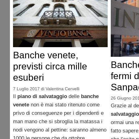
Banche venete,
Banche
previsti circa mille
fermi d
esuberi
Sanpa
7 Luglio 2017
di
Valentina Cervelli
Il
piano di salvataggio
delle
banche
26 Giugno 20
venete
non è mai stato ritenuto come
Grazie al de
privo di conseguenze per i dipendenti e
salvataggio
man mano che si sbroglia la matassa i
ormai una r
nodi vengono al pettine: saranno almeno
fatto sapere
1000 le persone che da ottobre