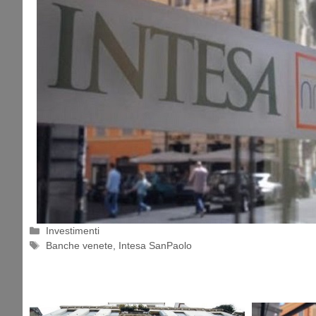
Categorie
Investimenti
Tag
Banche venete
,
Intesa SanPaolo