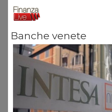
Vai
al
contenuto
Banche venete