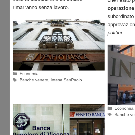
che l’esito p
rimarranno senza lavoro.
operazione
subordinato
approvazion
politici
.
Categorie
Economia
Tag
Banche venete
,
Intesa SanPaolo
Categorie
Economia
Tag
Banche ve