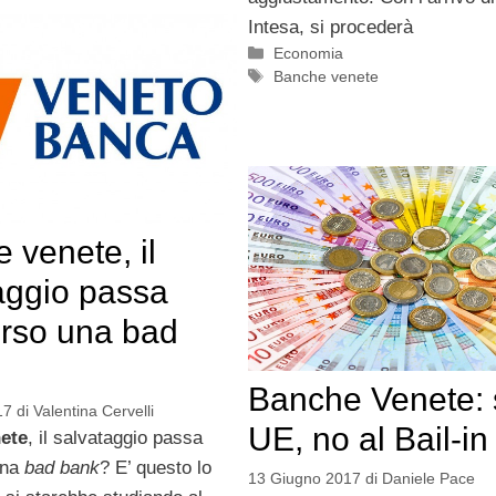
Intesa, si procederà
Categorie
Economia
Tag
Banche venete
 venete, il
aggio passa
erso una bad
Banche Venete: 
17
di
Valentina Cervelli
UE, no al Bail-in
ete
, il salvataggio passa
una
bad bank
? E’ questo lo
13 Giugno 2017
di
Daniele Pace