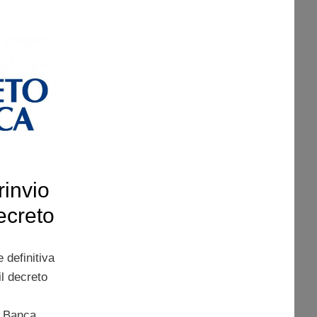
invio
decreto
 definitiva
l decreto
i Banca