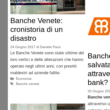
Banche Venete:
cronistoria di un
disastro
24 Giugno 2017
di
Daniele Pace
Le Banche Venete sono state vittime dei
Banche
loro vertici e delle alterazioni che hanno
salvat
operato negli ultimi anni, con prestiti
attrav
maldestri ad aziende fallite.
Categorie
Economia
bank?
Tag
Banche venete
20 Giugno 20
Banche ven
attraverso 