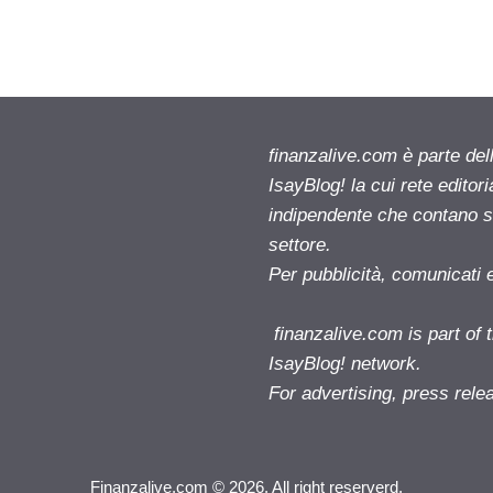
finanzalive.com è parte d
IsayBlog! la cui rete editor
indipendente che contano su
settore.
Per pubblicità, comunicati 
finanzalive.com is part o
IsayBlog! network.
For advertising, press rele
Finanzalive.com © 2026. All right reserverd.