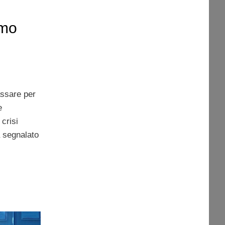
amo
assare per
e
crisi
 segnalato