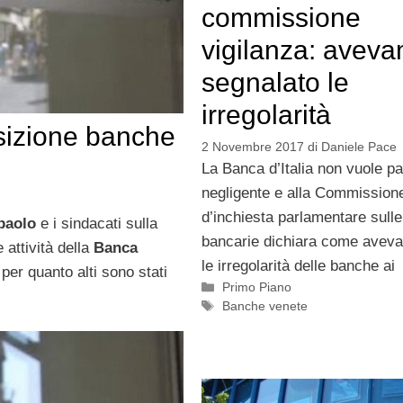
commissione
vigilanza: avev
segnalato le
irregolarità
isizione banche
2 Novembre 2017
di
Daniele Pace
La Banca d’Italia non vuole p
negligente e alla Commission
d’inchiesta parlamentare sulle 
paolo
e i sindacati sulla
bancarie dichiara come aveva
 attività della
Banca
le irregolarità delle banche ai
per quanto alti sono stati
Categorie
Primo Piano
Tag
Banche venete