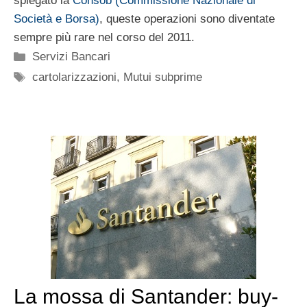
spiegato la
Consob (Commissione Nazionale di
Società e Borsa)
, queste operazioni sono diventate
sempre più rare nel corso del 2011.
Categorie
Servizi Bancari
Tag
cartolarizzazioni
,
Mutui subprime
La mossa di Santander: buy-