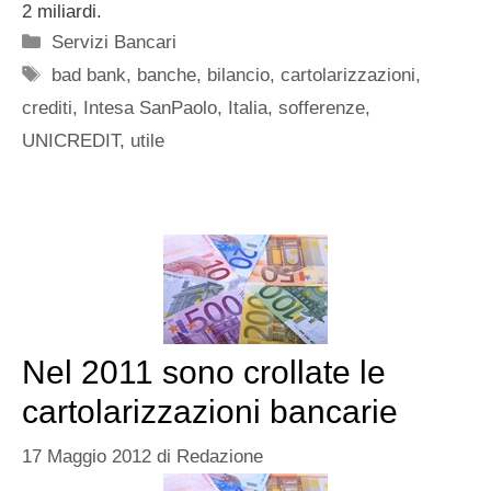
2 miliardi.
Categorie
Servizi Bancari
Tag
bad bank
,
banche
,
bilancio
,
cartolarizzazioni
,
crediti
,
Intesa SanPaolo
,
Italia
,
sofferenze
,
UNICREDIT
,
utile
Nel 2011 sono crollate le
cartolarizzazioni bancarie
17 Maggio 2012
di
Redazione