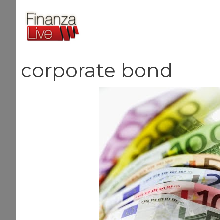
Vai
al
contenuto
corporate bond