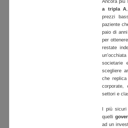
Ancora più 
a tripla A
prezzi bass
paziente ch
paio di anni
per ottener
restate ind
un’occhiata
societarie 
scegliere 
che replica 
corporate, 
settori e cla
I più sicur
quelli
gover
ad un inves