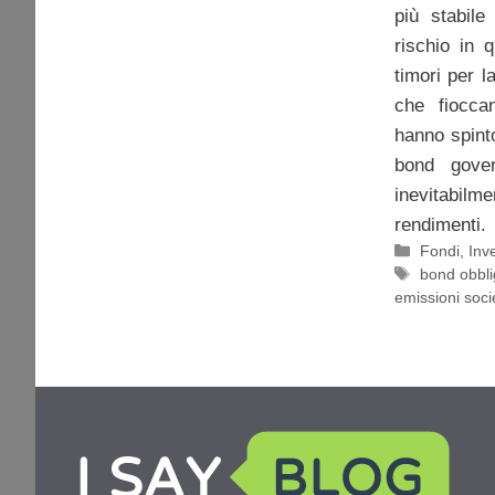
più stabile 
rischio in 
timori per l
che fioccan
hanno spint
bond gover
inevitabilme
rendimenti.
Categorie
Fondi
,
Inv
Tag
bond obbli
emissioni soci