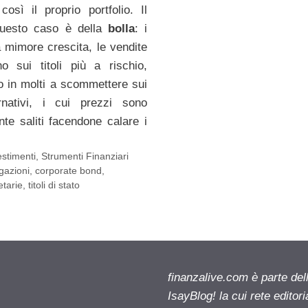
così il proprio portfolio. Il
questo caso è della
bolla
: i
a mimore crescita, le vendite
o sui titoli più a rischio,
o in molti a scommettere sui
nativi, i cui prezzi sono
nte saliti facendone calare i
estimenti
,
Strumenti Finanziari
gazioni
,
corporate bond
,
etarie
,
titoli di stato
finanzalive.com è parte d
IsayBlog! la cui rete editor