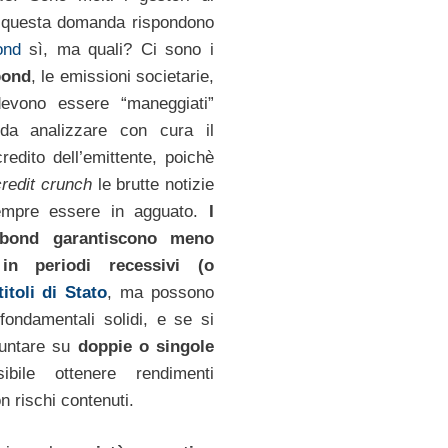
 questa domanda rispondono
ond
sì, ma quali? Ci sono i
bond
, le emissioni societarie,
evono essere “maneggiati”
da analizzare con cura il
redito dell’emittente, poichè
credit crunch
le brutte notizie
mpre essere in agguato.
I
 bond garantiscono meno
 in periodi recessivi (o
titoli di Stato
, ma possono
fondamentali solidi, e se si
puntare su
doppie o singole
ile ottenere rendimenti
n rischi contenuti.