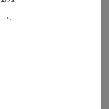
spetto ad
,
crediti
,