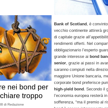
Bank of Scotland
, è convinto
vecchio continente attirerà gro
di capitale grazie all’appetibili
rendimenti offerti. Nel compar
obbligazionario l’esperto gua
grande interesse ai
bond ban
senior
, grazie ai passi in ava
saranno compiuti nella direzio
maggiore Unione bancaria, men
corporate bond preferisce pun
ire nei bond per
high-yield bond
. Secondo il 
schiare troppo
l’economia europea resterà in
sofferenza, “ma il premio al ri
08
di
Redazione