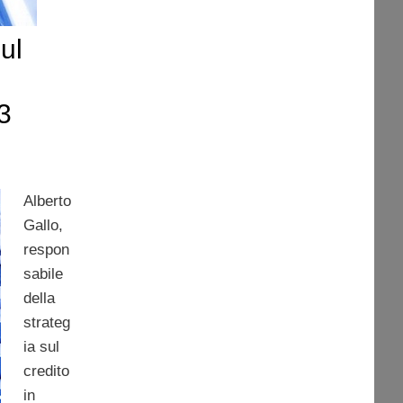
ul
3
Alberto
Gallo,
respon
sabile
della
strateg
ia sul
credito
in