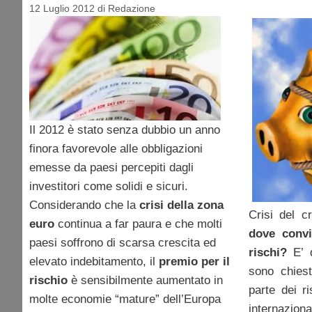
12 Luglio 2012
di
Redazione
Il 2012 è stato senza dubbio un anno
finora favorevole alle obbligazioni
emesse da paesi percepiti dagli
investitori come solidi e sicuri.
Considerando che la
crisi della zona
Crisi del c
euro
continua a far paura e che molti
dove convi
paesi soffrono di scarsa crescita ed
rischi?
E’ q
elevato indebitamento, il
premio per il
sono chiest
rischio
è sensibilmente aumentato in
parte dei ri
molte economie “mature” dell’Europa
internazion