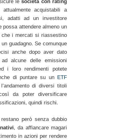
sicure le
società con rating
, attualmente acquistabili a
i, adatti ad un investitore
e possa attendere almeno un
 che i mercati si riassestino
e un guadagno. Se comunque
ecisi anche dopo aver dato
 ad alcune delle emissioni
ed i loro rendimenti potete
anche di puntare su un
ETF
l’andamento di diversi titoli
così da poter diversificare
ssificazioni, quindi rischi.
i restano però senza dubbio
nativi
, da affiancare magari
timento in azioni per rendere