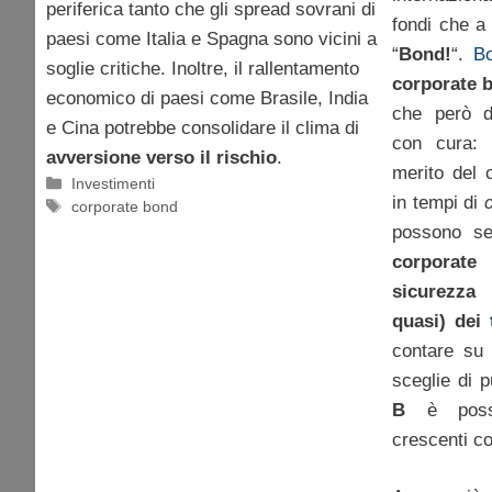
periferica tanto che gli spread sovrani di
fondi che a
paesi come Italia e Spagna sono vicini a
“
Bond!
“.
B
soglie critiche. Inoltre, il rallentamento
corporate 
economico di paesi come Brasile, India
che però d
e Cina potrebbe consolidare il clima di
con cura: 
avversione verso il rischio
.
merito del c
Categorie
Investimenti
in tempi di
Tag
corporate bond
possono se
corporate
sicurezza
quasi) dei
contare su 
sceglie di 
B
è possib
crescenti co