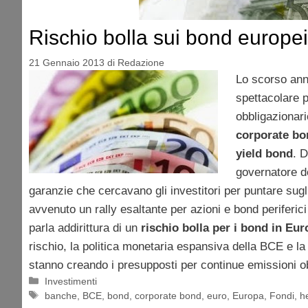
Rischio bolla sui bond europe
21 Gennaio 2013
di
Redazione
Lo scorso ann
spettacolare p
obbligazionario
corporate b
yield bond
. 
governatore d
garanzie che cercavano gli investitori per puntare sugl
avvenuto un rally esaltante per azioni e bond periferici
parla addirittura di un
rischio bolla per i bond in Eu
rischio, la politica monetaria espansiva della BCE e la
stanno creando i presupposti per continue emissioni ob
Categorie
Investimenti
Tag
banche
,
BCE
,
bond
,
corporate bond
,
euro
,
Europa
,
Fondi
,
h