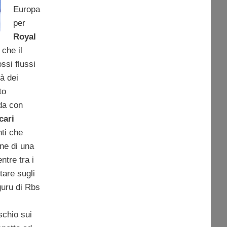
Europa
per
Royal
 che il
ssi flussi
tà dei
to
rda con
cari
nti che
ne di una
tre tra i
tare sugli
guru di Rbs
schio sui