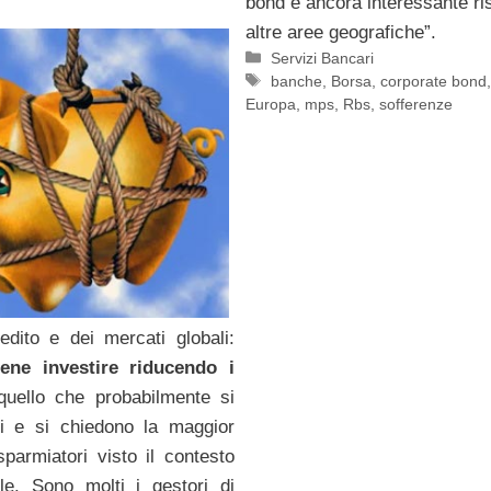
bond è ancora interessante ri
altre aree geografiche”.
Categorie
Servizi Bancari
Tag
banche
,
Borsa
,
corporate bond
Europa
,
mps
,
Rbs
,
sofferenze
redito e dei mercati globali:
ene investire riducendo i
uello che probabilmente si
i e si chiedono la maggior
sparmiatori visto il contesto
ale. Sono molti i gestori di