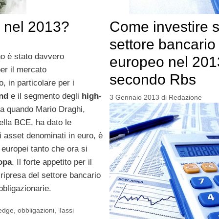
i nel 2013?
Come investire s
settore bancario
o è stato davvero
europeo nel 201
er il mercato
secondo Rbs
, in particolare per i
ond
e il segmento degli
high-
3 Gennaio 2013
di
Redazione
Da quando Mario Draghi,
ella BCE, ha dato le
i asset denominati in euro, è
 europei tanto che ora si
ropa
. Il forte appetito per il
 ripresa del settore bancario
bligazionarie.
edge
,
obbligazioni
,
Tassi