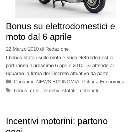
Bonus su elettrodomestici e
moto dal 6 aprile
22 Marzo 2010
di
Redazione
I bonus statali sulle moto e sugli elettrodomestici
partiranno il prossimo 6 aprile 2010. Si attende al
riguardo la firma del Decreto attuativo da parte
Categorie
Consumi
,
NEWS ECONOMIA
,
Politica Economica
Tag
bonus
,
crisi
,
incentivi statali
,
motocicli
Incentivi motorini: partono
oggi