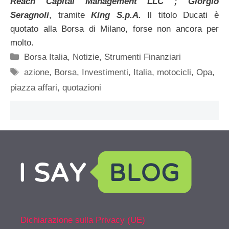
Reach Capital Management LLC ; Giorgio
Seragnoli
, tramite
King S.p.A.
Il titolo Ducati è
quotato alla Borsa di Milano, forse non ancora per
molto.
Categorie
Borsa Italia
,
Notizie
,
Strumenti Finanziari
Tag
azione
,
Borsa
,
Investimenti
,
Italia
,
motocicli
,
Opa
,
piazza affari
,
quotazioni
Dichiarazione sulla Privacy (UE)