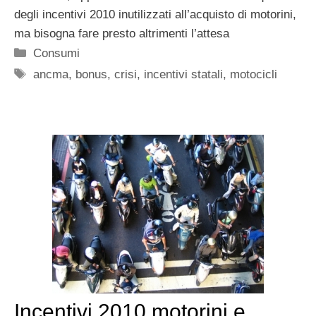
degli incentivi 2010 inutilizzati all’acquisto di motorini,
ma bisogna fare presto altrimenti l’attesa
Categorie
Consumi
Tag
ancma
,
bonus
,
crisi
,
incentivi statali
,
motocicli
Incentivi 2010 motorini e