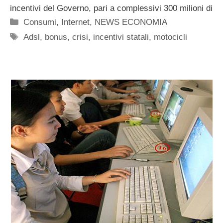
incentivi del Governo, pari a complessivi 300 milioni di
Categorie
Consumi
,
Internet
,
NEWS ECONOMIA
Tag
Adsl
,
bonus
,
crisi
,
incentivi statali
,
motocicli