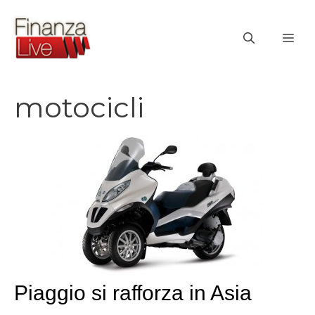
Vai
al
ME
contenuto
motocicli
Piaggio si rafforza in Asia