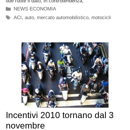
due ruote il dato, in controtendenza,
Categorie
NEWS ECONOMIA
Tag
ACI
,
auto
,
mercato automobilistico
,
motocicli
Incentivi 2010 tornano dal 3
novembre