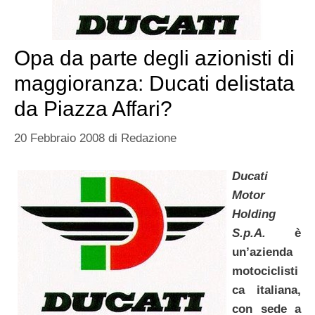
Opa da parte degli azionisti di
maggioranza: Ducati delistata
da Piazza Affari?
20 Febbraio 2008
di
Redazione
Ducati
Motor
Holding
S.p.A.
è
un’azienda
motociclisti
ca italiana,
con sede a