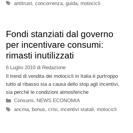
Tag
antitrust
,
concorrenza
,
guida
,
motocicli
Fondi stanziati dal governo
per incentivare consumi:
rimasti inutilizzati
6 Luglio 2010
di
Redazione
Il trend di vendita dei motocicli in Italia è purtroppo
tutto al ribasso sia a causa dello stop agli incentivi,
sia perché le condizioni atmosferiche
Categorie
Consumi
,
NEWS ECONOMIA
Tag
ancma
,
bonus
,
crisi
,
incentivi statali
,
motocicli