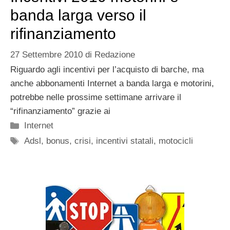
banda larga verso il
rifinanziamento
27 Settembre 2010
di
Redazione
Riguardo agli incentivi per l’acquisto di barche, ma
anche abbonamenti Internet a banda larga e motorini,
potrebbe nelle prossime settimane arrivare il
“rifinanziamento” grazie ai
Categorie
Internet
Tag
Adsl
,
bonus
,
crisi
,
incentivi statali
,
motocicli