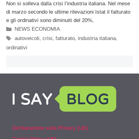
Non si solleva dalla crisi l’industria italiana. Nel mese
di marzo secondo le ultime rilevazioni Istat il fatturato
e gli ordinativi sono diminuiti del 20%,
Categorie
NEWS ECONOMIA
Tag
autoveicoli
,
crisi
,
fatturato
,
industria italiana
,
ordinativi
Dichiarazione sulla Privacy (UE)