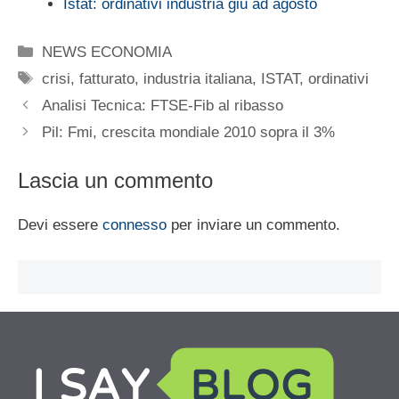
Istat: ordinativi industria giù ad agosto
Categorie
NEWS ECONOMIA
Tag
crisi
,
fatturato
,
industria italiana
,
ISTAT
,
ordinativi
Analisi Tecnica: FTSE-Fib al ribasso
Pil: Fmi, crescita mondiale 2010 sopra il 3%
Lascia un commento
Devi essere
connesso
per inviare un commento.