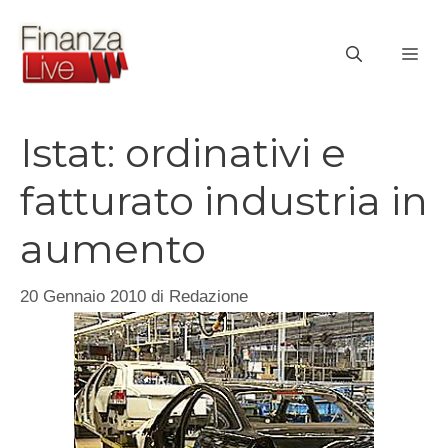
Vai
al
ME
contenuto
Istat: ordinativi e
fatturato industria in
aumento
20 Gennaio 2010
di
Redazione