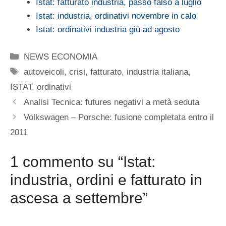
Istat: fatturato industria, passo falso a luglio
Istat: industria, ordinativi novembre in calo
Istat: ordinativi industria giù ad agosto
Categorie
NEWS ECONOMIA
Tag
autoveicoli
,
crisi
,
fatturato
,
industria italiana
,
ISTAT
,
ordinativi
Analisi Tecnica: futures negativi a metà seduta
Volkswagen – Porsche: fusione completata entro il
2011
1 commento su “Istat:
industria, ordini e fatturato in
ascesa a settembre”