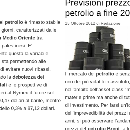
Previsioni prezz
petrolio a fine 2
del
petrolio
è rimasto stabile
15 Ottobre 2012
di
Redazione
 giorni, caratterizzati dalle
in Medio Oriente
tra
e palestinesi. E’
nte questa la variabile-
 sta permettendo alle
di evitare nuovi ribassi,
Il mercato del
petrolio
è senz
ndo la
debolezza dei
uno dei più volatili in assoluto
tali
e le prospettive di
nell’ambito dell’asset class “
eri al Nymex il future sul
materie prime ma anche di tutt
,47 dollari al barile, mentre
di investimento. Per farsi un’i
dello 0,3% a 87,12 dollari.
dell’imprevedibilità dei prezzi 
anni, si può osservare l’anda
prezzi del
petrolio Brent
: a l