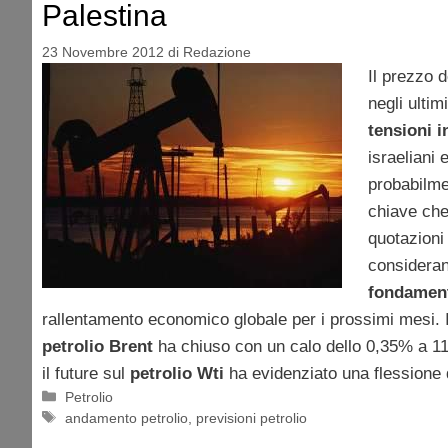
Palestina
23 Novembre 2012
di
Redazione
Il prezzo 
negli ultimi
tensioni 
israeliani 
probabilme
chiave che
quotazioni 
considera
fondamen
rallentamento economico globale per i prossimi mesi. I
petrolio Brent
ha chiuso con un calo dello 0,35% a 110
il future sul
petrolio Wti
ha evidenziato una flessione 
Categorie
Petrolio
Tag
andamento petrolio
,
previsioni petrolio