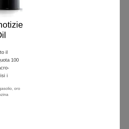
notizie
il
to il
quota 100
acro-
si i
gasolio
,
oro
nzina