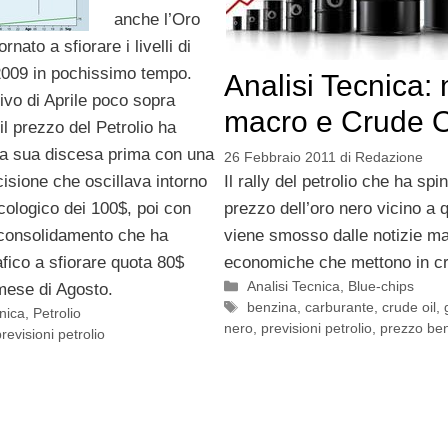
anche l’Oro
rnato a sfiorare i livelli di
2009 in pochissimo tempo.
Analisi Tecnica: 
tivo di Aprile poco sopra
macro e Crude O
il prezzo del Petrolio ha
la sua discesa prima con una
26 Febbraio 2011
di
Redazione
cisione che oscillava intorno
Il rally del petrolio che ha spin
sicologico dei 100$, poi con
prezzo dell’oro nero vicino a 
 consolidamento che ha
viene smosso dalle notizie m
rafico a sfiorare quota 80$
economiche che mettono in cri
Categorie
Analisi Tecnica
,
Blue-chips
mese di Agosto.
Tag
benzina
,
carburante
,
crude oil
,
cnica
,
Petrolio
nero
,
previsioni petrolio
,
prezzo be
revisioni petrolio