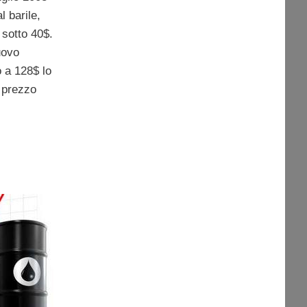
l barile,
sotto 40$.
uovo
o a 128$ lo
l prezzo