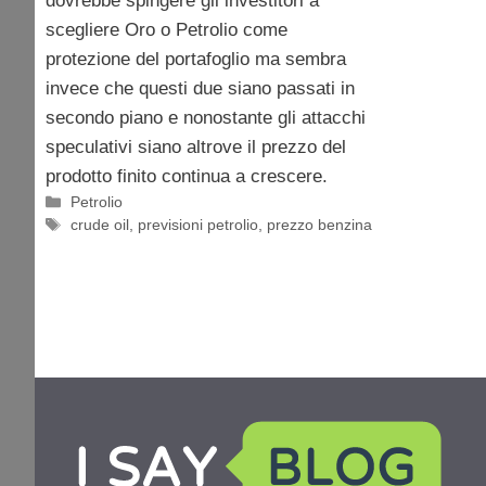
dovrebbe spingere gli investitori a
scegliere Oro o Petrolio come
protezione del portafoglio ma sembra
invece che questi due siano passati in
secondo piano e nonostante gli attacchi
speculativi siano altrove il prezzo del
prodotto finito continua a crescere.
Categorie
Petrolio
Tag
crude oil
,
previsioni petrolio
,
prezzo benzina