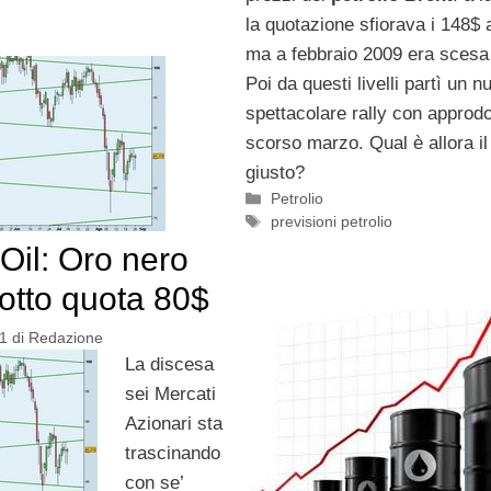
la quotazione sfiorava i 148$ a
ma a febbraio 2009 era scesa 
Poi da questi livelli partì un n
spettacolare rally con approd
scorso marzo. Qual è allora i
giusto?
Categorie
Petrolio
Tag
previsioni petrolio
Oil: Oro nero
otto quota 80$
1
di
Redazione
La discesa
sei Mercati
Azionari sta
trascinando
con se’