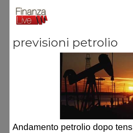
Vai
al
contenuto
previsioni petrolio
Andamento petrolio dopo tensi