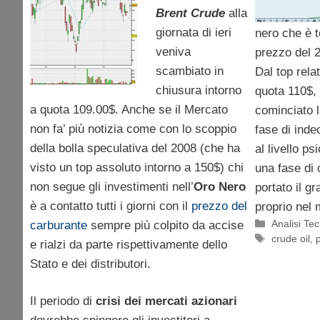
Brent Crude
alla
giornata di ieri
nero che è to
veniva
prezzo del 
scambiato in
Dal top rela
chiusura intorno
quota 110$, 
a quota 109.00$. Anche se il Mercato
cominciato 
non fa’ più notizia come con lo scoppio
fase di inde
della bolla speculativa del 2008 (che ha
al livello p
visto un top assoluto intorno a 150$) chi
una fase di
non segue gli investimenti nell’
Oro Nero
portato il g
è a contatto tutti i giorni con il
prezzo del
proprio nel 
Categorie
Analisi Te
carburante
sempre più colpito da accise
Tag
crude oil
,
p
e rialzi da parte rispettivamente dello
Stato e dei distributori.
Il periodo di
crisi dei mercati azionari