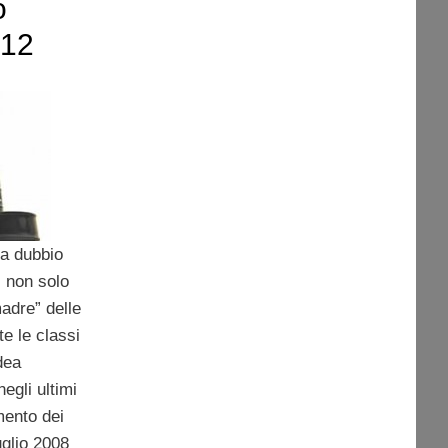
o
012
a dubbio
, non solo
madre” delle
e le classi
dea
negli ultimi
mento dei
uglio 2008