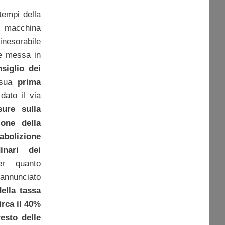
tempi della
a macchina
inesorabile
e messa in
siglio dei
 sua
prima
dato il via
ure sulla
ione della
abolizione
dinari dei
 quanto
 annunciato
della tassa
irca il 40%
esto delle