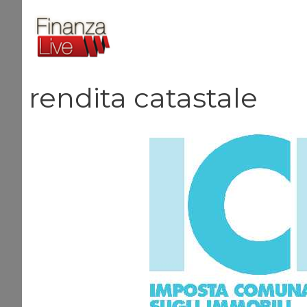
Vai
al
contenuto
rendita catastale