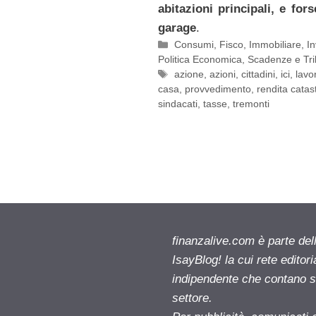
abitazioni principali, e for
garage
.
Categorie
Consumi
,
Fisco
,
Immobiliare
,
In
Politica Economica
,
Scadenze e Tri
Tag
azione
,
azioni
,
cittadini
,
ici
,
lavo
casa
,
provvedimento
,
rendita catas
sindacati
,
tasse
,
tremonti
finanzalive.com è parte d
IsayBlog! la cui rete editor
indipendente che contano su
settore.