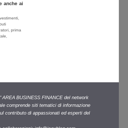
se anche ai
vestimenti
,
buti
ratori
,
prima
tale
,
ell' AREA BUSINESS FINANCE del network
iale comprende siti tematici di informazione
l contributo di appassionati ed esperti del