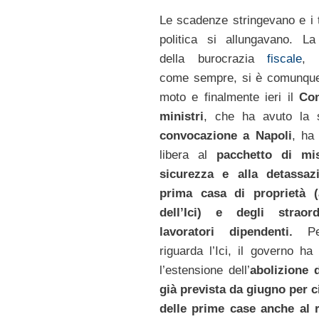
Le scadenze stringevano e i 
politica si allungavano. L
della burocrazia
fiscale
, 
come sempre, si è comunqu
moto e finalmente ieri il
Con
ministri
, che ha avuto la
convocazione a Napoli
, ha 
libera al
pacchetto di mis
sicurezza e alla detassaz
prima casa di proprietà (
dell’Ici) e degli straor
lavoratori dipendenti.
Per
riguarda l’Ici, il governo ha
l’estensione dell’
abolizione 
già prevista da giugno per c
delle prime case anche al r