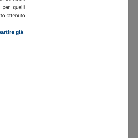
 per quelli
rto ottenuto
artire già