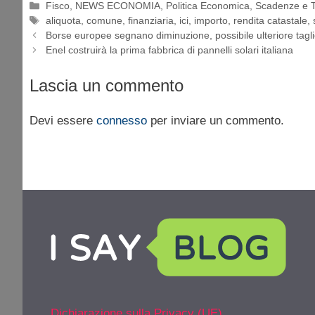
Categorie
Fisco
,
NEWS ECONOMIA
,
Politica Economica
,
Scadenze e T
Tag
aliquota
,
comune
,
finanziaria
,
ici
,
importo
,
rendita catastale
,
Borse europee segnano diminuzione, possibile ulteriore tagli
Enel costruirà la prima fabbrica di pannelli solari italiana
Lascia un commento
Devi essere
connesso
per inviare un commento.
Dichiarazione sulla Privacy (UE)