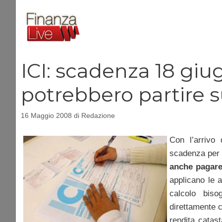
Vai
al
contenuto
ICI: scadenza 18 giug
potrebbero partire s
16 Maggio 2008
di
Redazione
Con l’arrivo 
scadenza per 
anche pagare 
applicano le a
calcolo biso
direttamente c
rendita catast