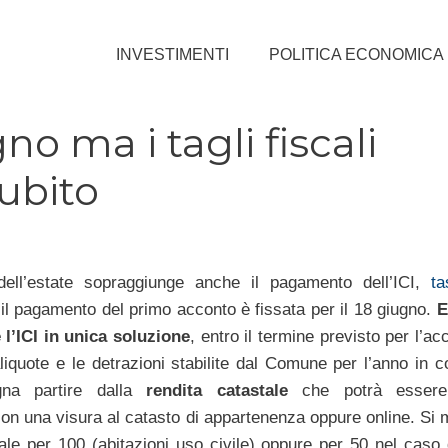
INVESTIMENTI
POLITICA ECONOMICA
no ma i tagli fiscali
ubito
dell’estate sopraggiunge anche il pagamento dell’ICI,
t
il pagamento del primo acconto è fissata per il 18 giugno.
E
l’ICI in unica soluzione
, entro il termine previsto per l’ac
liquote e le detrazioni stabilite dal Comune per l’anno in co
gna partire dalla
rendita catastale
che potrà essere
on una visura al catasto di appartenenza oppure online. Si mo
ale per 100 (abitazioni uso civile) oppure per 50 nel caso 