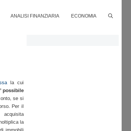
ANALISI FINANZIARIA
ECONOMIA
assa
la cui
’ possibile
conto, se si
rso. Per il
 acquisita
ltiplica la
di immobili