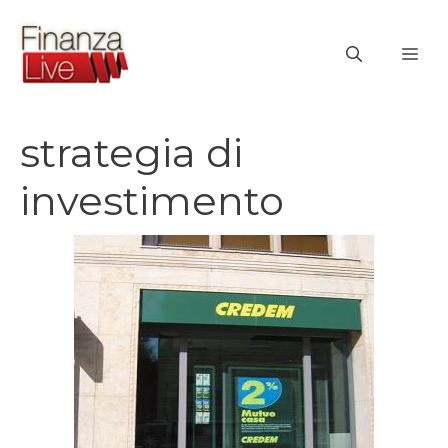
Vai
al
ME
contenuto
strategia di
investimento