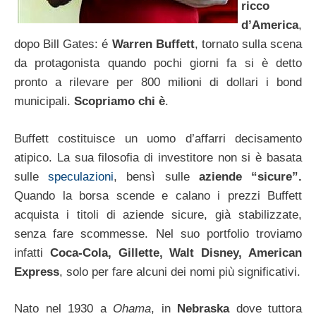
ricco
d’America
,
dopo Bill Gates: é
Warren Buffett
, tornato sulla scena
da protagonista quando pochi giorni fa si è detto
pronto a rilevare per 800 milioni di dollari i bond
municipali.
Scopriamo chi è
.
Buffett costituisce un uomo d’affarri decisamento
atipico. La sua filosofia di investitore non si è basata
sulle
speculazioni
, bensì sulle
aziende “sicure”.
Quando la borsa scende e calano i prezzi Buffett
acquista i titoli di aziende sicure, già stabilizzate,
senza fare scommesse. Nel suo portfolio troviamo
infatti
Coca-Cola, Gillette, Walt Disney, American
Express
, solo per fare alcuni dei nomi più significativi.
Nato nel 1930 a
Ohama
, in
Nebraska
dove tuttora