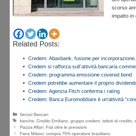
scorso ann
impatto in 
Related Posts:
Credem: Abaxbank, fusione per incorporazion
Credem si rafforza sull’attività bancaria comme
Credem: programma emissione covered bond
Credem potrebbe aumentare il proprio dividend
Credem: Agenzia Fitch conferma i rating
Credem: Banca Euromobiliare è un'attività "cor
Categorie
Servizi Bancari
Tag
banche
,
Credito Emiliano
,
gruppo credem
,
istituti di credito
,
Piazza Affari: Fiat oltre le previsioni
Fiera Milano: compra 75% operatore brasiliano