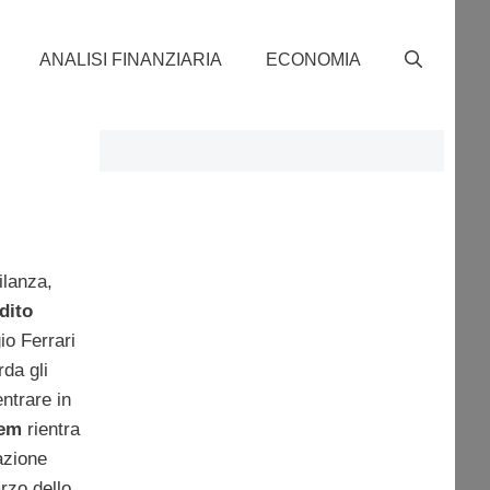
ANALISI FINANZIARIA
ECONOMIA
ilanza,
dito
io Ferrari
rda gli
ntrare in
em
rientra
azione
arzo dello