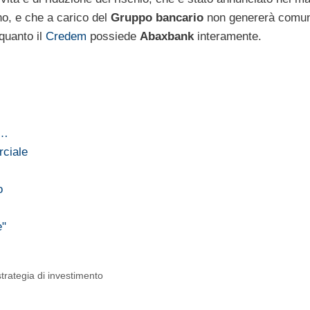
o, e che a carico del
Gruppo bancario
non genererà comun
quanto il
Credem
possiede
Abaxbank
interamente.
e…
rciale
o
e"
strategia di investimento