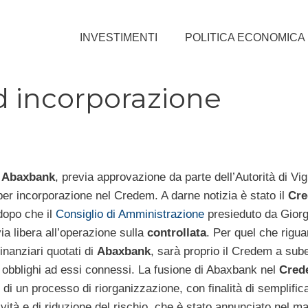
INVESTIMENTI
POLITICA ECONOMICA
d incorporazione
à
Abaxbank
, previa approvazione da parte dell’Autorità di Vig
per incorporazione nel Credem. A darne notizia è stato il
Cre
opo che il
Consiglio di Amministrazione
presieduto da Giorg
via libera all’operazione sulla
controllata
. Per quel che rigua
inanziari quotati di
Abaxbank
, sarà proprio il Credem a sube
i obblighi ad essi connessi. La fusione di Abaxbank nel
Cred
 di un processo di riorganizzazione, con finalità di semplific
ività e di riduzione del rischio, che è stato annunciato nel m