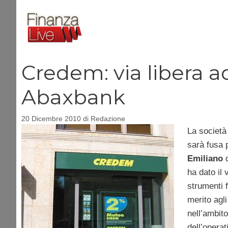
Vai
al
contenuto
Credem: via libera a
Abaxbank
20 Dicembre 2010
di
Redazione
La societ
sarà fusa 
Emiliano
d
ha dato il 
strumenti f
merito agl
nell’ambito
dell’operat