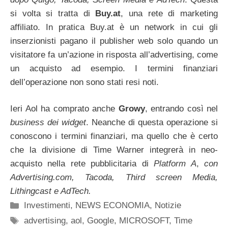
si volta si tratta di
Buy.at
, una rete di marketing
affiliato. In pratica Buy.at è un network in cui gli
inserzionisti pagano il publisher web solo quando un
visitatore fa un’azione in risposta all’advertising, come
un acquisto ad esempio. I termini finanziari
dell’operazione non sono stati resi noti.
Ieri Aol ha comprato anche
Growy
, entrando così nel
business dei widget
. Neanche di questa operazione si
conoscono i termini finanziari, ma quello che è certo
che la divisione di Time Warner integrerà in neo-
acquisto nella rete pubblicitaria di
Platform A
,
con
Advertising.com, Tacoda, Third screen Media,
Lithingcast e AdTech.
Categorie
Investimenti
,
NEWS ECONOMIA
,
Notizie
Tag
advertising
,
aol
,
Google
,
MICROSOFT
,
Time