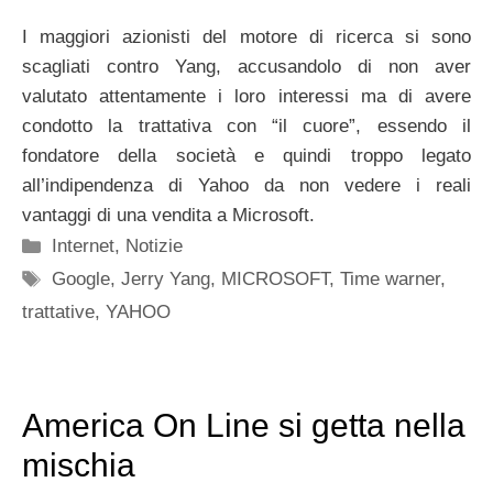
I maggiori azionisti del motore di ricerca si sono
scagliati contro Yang, accusandolo di non aver
valutato attentamente i loro interessi ma di avere
condotto la trattativa con “il cuore”, essendo il
fondatore della società e quindi troppo legato
all’indipendenza di Yahoo da non vedere i reali
vantaggi di una vendita a Microsoft.
Categorie
Internet
,
Notizie
Tag
Google
,
Jerry Yang
,
MICROSOFT
,
Time warner
,
trattative
,
YAHOO
America On Line si getta nella
mischia