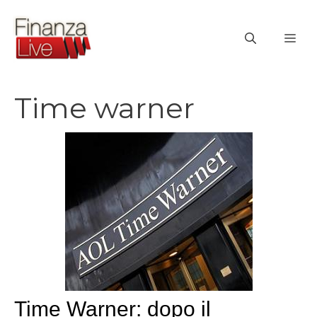
Vai
al
ME
contenuto
Time warner
Time Warner: dopo il