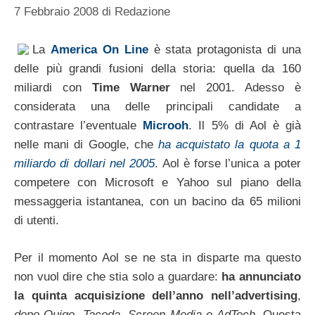
7 Febbraio 2008
di
Redazione
La
America On Line
è stata protagonista di una
delle più grandi fusioni della storia: quella da 160
miliardi con
Time Warner
nel 2001. Adesso è
considerata una delle principali candidate a
contrastare l’eventuale
Microoh
. Il 5% di Aol è già
nelle mani di Google, che
ha acquistato la quota a 1
miliardo di dollari nel 2005
. Aol è forse l’unica a poter
competere con Microsoft e Yahoo sul piano della
messaggeria istantanea, con un bacino da 65 milioni
di utenti.
Per il momento Aol se ne sta in disparte ma questo
non vuol dire che stia solo a guardare:
ha annunciato
la quinta acquisizione dell’anno nell’advertising
,
dopo Quigo, Tacoda, Screen Media e AdTech
. Questa