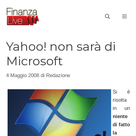
Vai
al
ME
contenuto
Yahoo! non sarà di
Microsoft
4 Maggio 2008
di
Redazione
Si è
risolta
in un
niente
di fatto
la