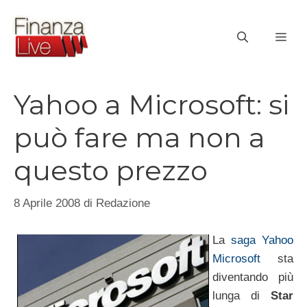
Vai
al
ME
contenuto
Yahoo a Microsoft: si
può fare ma non a
questo prezzo
8 Aprile 2008
di
Redazione
La
saga Yahoo
Microsoft
sta
diventando più
lunga di
Star