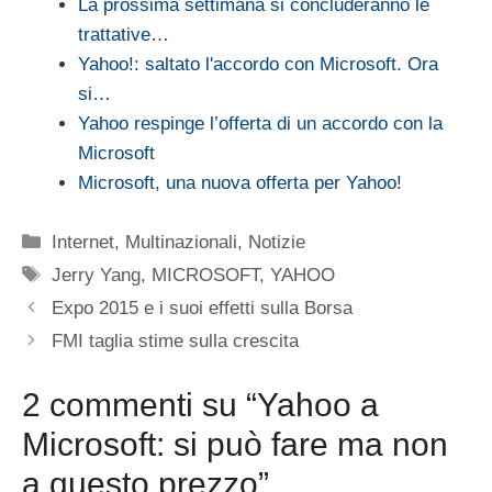
La prossima settimana si concluderanno le
trattative…
Yahoo!: saltato l'accordo con Microsoft. Ora
si…
Yahoo respinge l’offerta di un accordo con la
Microsoft
Microsoft, una nuova offerta per Yahoo!
Categorie
Internet
,
Multinazionali
,
Notizie
Tag
Jerry Yang
,
MICROSOFT
,
YAHOO
Expo 2015 e i suoi effetti sulla Borsa
FMI taglia stime sulla crescita
2 commenti su “Yahoo a
Microsoft: si può fare ma non
a questo prezzo”