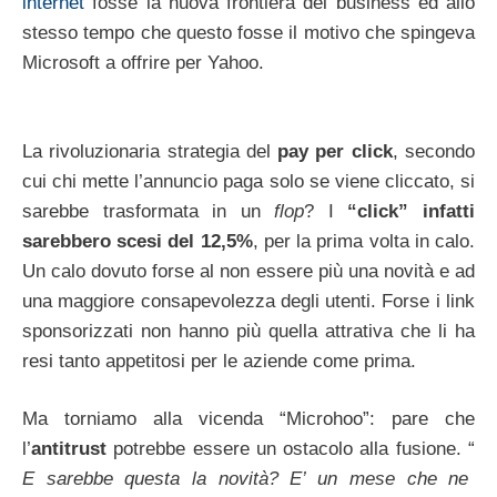
internet
fosse la nuova frontiera del business ed allo
stesso tempo che questo fosse il motivo che spingeva
Microsoft a offrire per Yahoo.
La rivoluzionaria strategia del
pay per click
, secondo
cui chi mette l’annuncio paga solo se viene cliccato, si
sarebbe trasformata in un
flop
? I
“click” infatti
sarebbero scesi del 12,5%
, per la prima volta in calo.
Un calo dovuto forse al non essere più una novità e ad
una maggiore consapevolezza degli utenti. Forse i link
sponsorizzati non hanno più quella attrativa che li ha
resi tanto appetitosi per le aziende come prima.
Ma torniamo alla vicenda “Microhoo”: pare che
l’
antitrust
potrebbe essere un ostacolo alla fusione. “
E sarebbe questa la novità? E’ un mese che ne