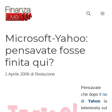
Vai
al
ME
contenuto
Microsoft-Yahoo:
pensavate fosse
finita qui?
1 Aprile 2008
di
Redazione
Pensavate
che dopo il
no
di
Yahoo
la
telenovela sul