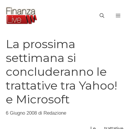
Vai
al
ME
contenuto
La prossima
settimana si
concluderanno le
trattative tra Yahoo!
e Microsoft
6 Giugno 2008
di
Redazione
Le trattative