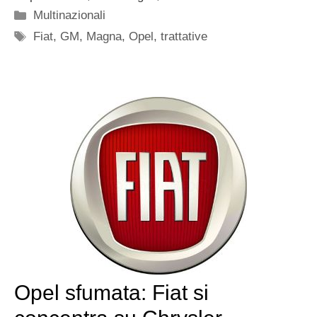
Categorie
Multinazionali
Tag
Fiat
,
GM
,
Magna
,
Opel
,
trattative
Opel sfumata: Fiat si