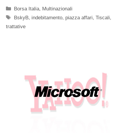
Categorie
Borsa Italia
,
Multinazionali
Tag
BskyB
,
indebitamento
,
piazza affari
,
Tiscali
,
trattative