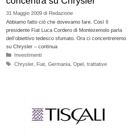
concentra su Chrysler
31 Maggio 2009
di
Redazione
Abbiamo fatto ciò che dovevamo fare. Così Il
presidente Fiat Luca Cordero di Montezemolo parla
dell’obiettivo tedesco sfumato. Ora ci concentreremo
su Chrysler – continua
Categorie
Investimenti
Tag
Chrysler
,
Fiat
,
Germania
,
Opel
,
trattative