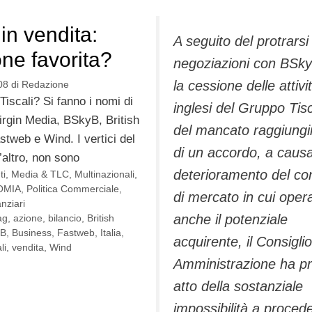
 in vendita:
A seguito del protrarsi
ne favorita?
negoziazioni con BSk
la cessione delle attivi
08
di
Redazione
iscali? Si fanno i nomi di
inglesi del Gruppo Tisc
irgin Media, BSkyB, British
del mancato raggiung
tweb e Wind. I vertici del
di un accordo, a causa
l’altro, non sono
deterioramento del co
ti
,
Media & TLC
,
Multinazionali
,
OMIA
,
Politica Commerciale
,
di mercato in cui oper
nziari
anche il potenziale
ag
,
azione
,
bilancio
,
British
yB
,
Business
,
Fastweb
,
Italia
,
acquirente, il Consiglio
li
,
vendita
,
Wind
Amministrazione ha p
atto della sostanziale
impossibilità a proced