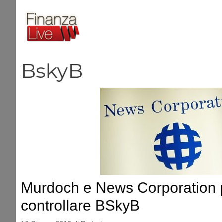
Vai
al
contenuto
BskyB
Murdoch e News Corporation p
controllare BSkyB