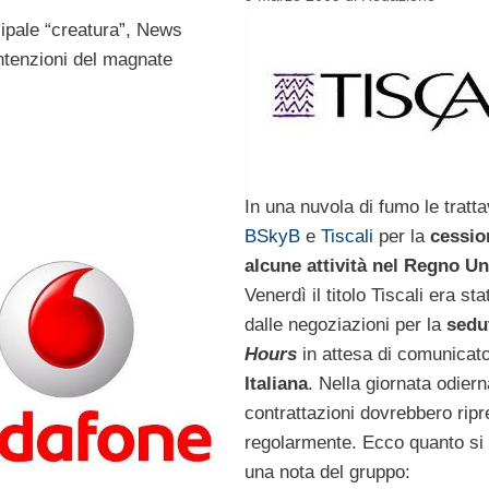
ipale “creatura”, News
intenzioni del magnate
In una nuvola di fumo le tratta
BSkyB
e
Tiscali
per la
cessio
alcune attività nel Regno Un
Venerdì il titolo Tiscali era s
dalle negoziazioni per la
sedu
Hours
in attesa di comunicat
Italiana
. Nella giornata odiern
contrattazioni dovrebbero rip
regolarmente. Ecco quanto si 
una nota del gruppo: