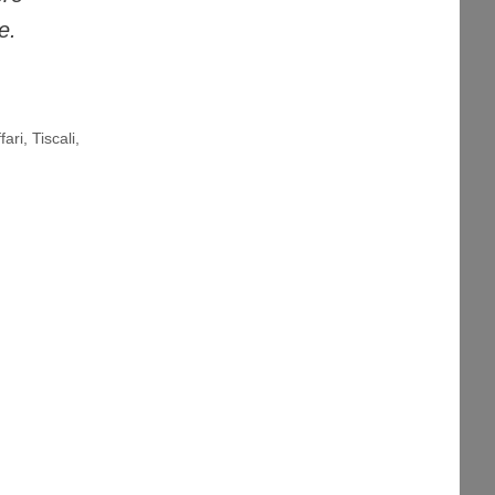
e.
fari
,
Tiscali
,