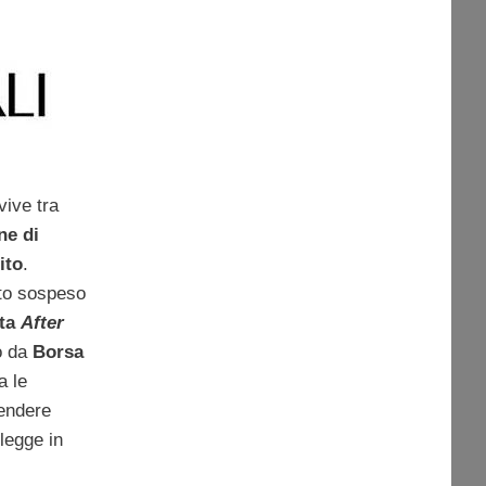
vive tra
ne di
ito
.
tato sospeso
ta
After
o da
Borsa
a le
rendere
legge in