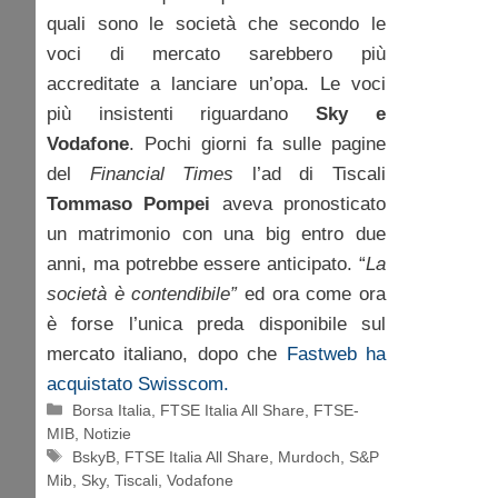
quali sono le società che secondo le
voci di mercato sarebbero più
accreditate a lanciare un’opa. Le voci
più insistenti riguardano
Sky e
Vodafone
. Pochi giorni fa sulle pagine
del
Financial Times
l’ad di Tiscali
Tommaso Pompei
aveva pronosticato
un matrimonio con una big entro due
anni, ma potrebbe essere anticipato. “
La
società è contendibile”
ed ora come ora
è forse l’unica preda disponibile sul
mercato italiano, dopo che
Fastweb ha
acquistato Swisscom.
Categorie
Borsa Italia
,
FTSE Italia All Share
,
FTSE-
MIB
,
Notizie
Tag
BskyB
,
FTSE Italia All Share
,
Murdoch
,
S&P
Mib
,
Sky
,
Tiscali
,
Vodafone