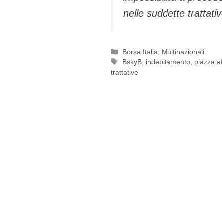
nelle suddette trattativ
Categorie
Borsa Italia
,
Multinazionali
Tag
BskyB
,
indebitamento
,
piazza af
trattative