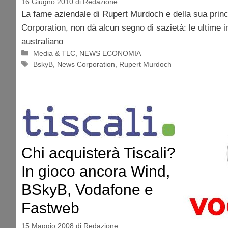
16 Giugno 2010
di
Redazione
La fame aziendale di Rupert Murdoch e della sua princ
Corporation, non dà alcun segno di sazietà: le ultime 
australiano
Categorie
Media & TLC
,
NEWS ECONOMIA
Tag
BskyB
,
News Corporation
,
Rupert Murdoch
Chi acquisterà Tiscali?
In gioco ancora Wind,
BSkyB, Vodafone e
Fastweb
15 Maggio 2008
di
Redazione