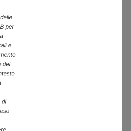
 delle
yB per
tà
ali e
imento
 del
ntesto
a
 di
reso
ere