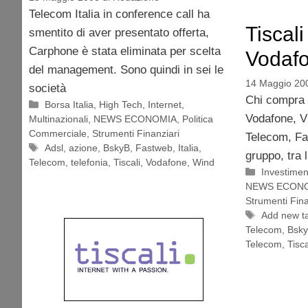
Telecom Italia in conference call ha
Tiscali
smentito di aver presentato offerta,
Carphone è stata eliminata per scelta
Vodafo
del management. Sono quindi in sei le
14 Maggio 20
società
Chi compra T
Categorie
Borsa Italia
,
High Tech
,
Internet
,
Vodafone, V
Multinazionali
,
NEWS ECONOMIA
,
Politica
Commerciale
,
Strumenti Finanziari
Telecom, Fas
Tag
Adsl
,
azione
,
BskyB
,
Fastweb
,
Italia
,
gruppo, tra 
Telecom
,
telefonia
,
Tiscali
,
Vodafone
,
Wind
Categorie
Investimen
NEWS ECON
Strumenti Fina
Tag
Add new t
Telecom
,
Bsk
Telecom
,
Tisca