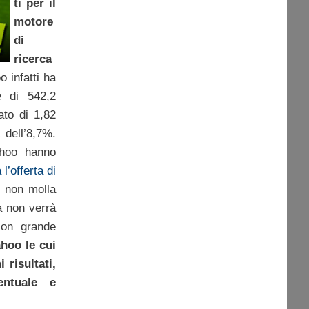
ti per il
motore
di
ricerca
o infatti ha
re di 542,2
rato di 1,82
a dell’8,7%.
ahoo hanno
l’offerta di
r
non molla
a non verrà
con grande
hoo le cui
 risultati,
ntuale e