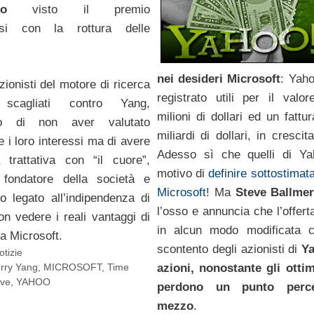
to
visto il premio
atosi con la rottura delle
nei desideri Microsoft
: Yaho
zionisti del motore di ricerca
registrato utili per il valo
scagliati contro Yang,
milioni di dollari ed un fattu
lo di non aver valutato
miliardi di dollari, in crescit
 i loro interessi ma di avere
Adesso sì che quelli di Y
 trattativa con “il cuore”,
motivo di
definire sottostimata 
 fondatore della società e
Microsoft
! Ma
Steve Ballme
po legato all’indipendenza di
l’osso e annuncia che l’offert
n vedere i reali vantaggi di
in alcun modo modificata 
a Microsoft.
scontento degli azionisti di
Ya
otizie
rry Yang
,
MICROSOFT
,
Time
azioni, nonostante gli ottimi
ive
,
YAHOO
perdono un punto perce
mezzo
.