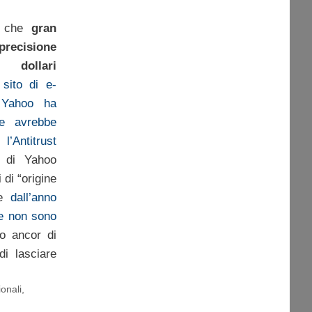
re che
gran
precisione
 dollari
l
sito di e-
 Yahoo ha
he avrebbe
l’Antitrust
e di Yahoo
 di “origine
he
dall’anno
se non sono
o ancor di
di lasciare
ionali
,