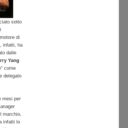
iato sotto
i
motore di
 infatti, ha
to dalle
rry Yang
e” come
e delegato
e mesi per
manager
el marchio,
a infatti lo