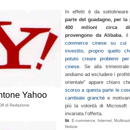
In effetti è da sottolinea
parte del guadagno, per la 
400 milioni circa di
provengono da Alibaba
, i
commerce cinese su cui
investito, proprio quello c
potuto creare problemi per 
cinese
. Se alla trimestral
andiamo ad escludere i profitti
orientale” appare chiaro c
scorso a questa parte le co
ntone Yahoo
cambiate granchè
e motivan
08
di
Redazione
più la volontà di Microsoft 
invariata l’offerta.
Categorie
E-commerce
,
Internet
,
Multinaz
Notizie