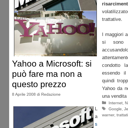
risarcimen
volatilizz
trattative.
I maggiori a
si sono 
accusando
attentamente
Yahoo a Microsoft: si
condotto la
può fare ma non a
essendo il
quindi trop
questo prezzo
Yahoo da no
8 Aprile 2008
di
Redazione
una vendita 
Categorie
Internet
,
N
L
Tag
Google
,
Je
warner
,
trattat
a
s