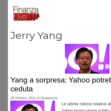
Vai
al
contenuto
Jerry Yang
Yang a sorpresa: Yahoo potre
ceduta
20 Ottobre 2011
di
Redazione
Le ultime notizie relative a
Yahoo fanno venire subito i