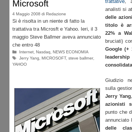
trattative
, 
Microsoft
analisti si
4 Maggio 2008
di
Redazione
delle azion
Si è risolta in un niente di fatto la
titolo è ar
trattativa tra Microsft e Yahoo. Ieri, il 3
22% a Wal
maggio Steve Ballmer aveva annunciato
bruciati) c
che entro 48
Google (+ 
Categorie
Internet
,
Nasdaq
,
NEWS ECONOMIA
leadersh
Tag
Jerry Yang
,
MICROSOFT
,
steve ballmer
,
YAHOO
consolidat
Giudizio n
sulla gestio
Jerry Yang
azionisti 
punto che d
annunciato
delle cla