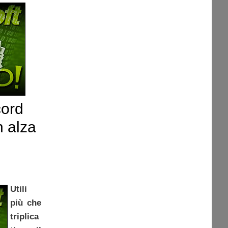
cord
n alza
Utili
più che
triplica