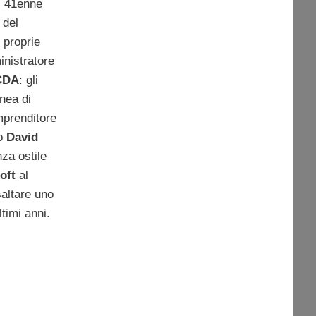
l 41enne
 del
 proprie
inistratore
CDA
: gli
inea di
mprenditore
io
David
nza ostile
oft
al
saltare uno
ltimi anni.