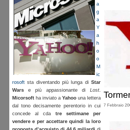
a
g
a
Y
a
h
o
o
M
ic
rosoft
sta diventando più lunga di
Star
Wars
e più appassionante di
Lost
.
Torme
Micorsoft
ha inviato a
Yahoo
una lettera
7 Febbraio 20
dal tono decisamente perentorio in cui
concede al cda
tre settimane per
vendere e per accettare quindi la loro
proposta d’acquisto di 44,6 miliardi
di