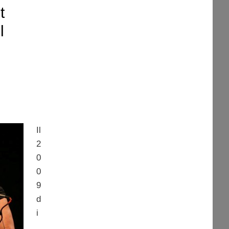
t
l
Il
2
0
0
9
d
i