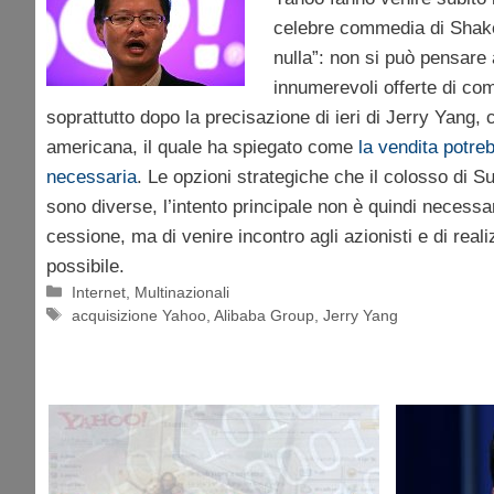
celebre commedia di Shak
nulla”: non si può pensare 
innumerevoli offerte di co
soprattutto dopo la precisazione di ieri di Jerry Yang, 
americana, il quale ha spiegato come
la vendita potr
necessaria
. Le opzioni strategiche che il colosso di 
sono diverse, l’intento principale non è quindi necessa
cessione, ma di venire incontro agli azionisti e di real
possibile.
Categorie
Internet
,
Multinazionali
Tag
acquisizione Yahoo
,
Alibaba Group
,
Jerry Yang