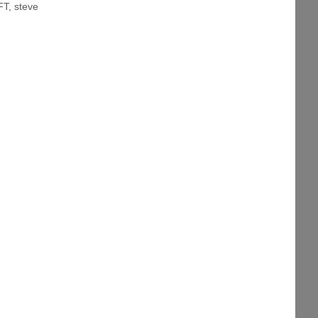
FT
,
steve