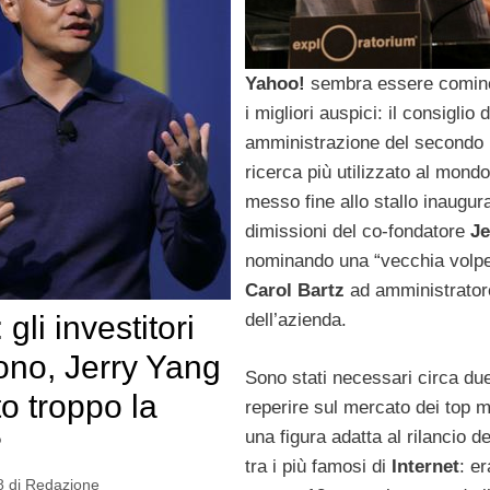
Yahoo!
sembra essere cominc
i migliori auspici: il consiglio d
amministrazione del secondo 
ricerca più utilizzato al mondo,
messo fine allo stallo inaugura
dimissioni del co-fondatore
Je
nominando una “vecchia volp
Carol Bartz
ad amministrator
gli investitori
dell’azienda.
ono, Jerry Yang
Sono stati necessari circa du
to troppo la
reperire sul mercato dei top 
una figura adatta al rilancio d
?
tra i più famosi di
Internet
: er
8
di
Redazione