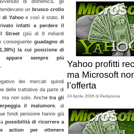
avvenuto di domenica, gli
 attendevano un
brusco crollo
i di Yahoo
e così è stato.
Il
rivato infatti a perdere il
l Street
(più di 8 miliardi
on conseguente
guadagno di
1,38%) la cui posizione di
ip appare sempre più
Yahoo profitti re
a
.
ma Microsoft no
egativo dei mercati quindi
l’offerta
ne delle trattative da parte di
24 Aprile 2008
di
Redazione
, ma non solo. Anche
tra gli
serpeggia il malumore
, al
ue fondi pensione hanno già
 la
possibilità di ricorrere a
ss action per ottenere