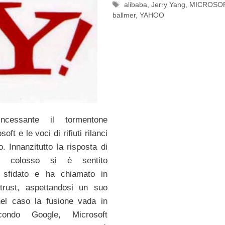
Tag
alibaba
,
Jerry Yang
,
MICROSO
ballmer
,
YAHOO
incessante il tormentone
ft e le voci di rifiuti rilanci
o. Innanzitutto la risposta di
l colosso si è sentito
 sfidato e ha chiamato in
itrust, aspettandosi un suo
nel caso la fusione vada in
condo Google, Microsoft