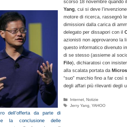
scorso 18 novembre quando i
Yang
, cui si deve l’invenzione
motore di ricerca, rassegnò le
dimissioni dalla carica di amm
delegato per dissapori con il
azionisti non approvarono la l
questo informatico divenuto i
di se stesso (assieme al soc
Filo
), dichiaratosi con insiste
alla scalata portata da
Micros
“suo” marchio fino a far così 
degli affari più rilevanti degli u
Categorie
Internet
,
Notizie
Tag
Jerry Yang
,
YAHOO
tiro dell’offerta da parte di
 e la conclusione delle