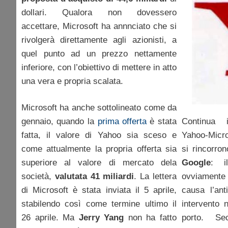
dollari. Qualora non dovessero
accettare, Microsoft ha annnciato che si
rivolgerà direttamente agli azionisti, a
quel punto ad un prezzo nettamente
inferiore, con l’obiettivo di mettere in atto
una vera e propria scalata.
Microsoft ha anche sottolineato come da
Continua 
gennaio, quando la
prima offerta
è stata
Yahoo-Microso
fatta, il valore di Yahoo sia sceso e
si rincorron
come attualmente la propria offerta sia
Google
: i
superiore al valore di mercato dela
ovviamente
società,
valutata 41 miliardi
. La lettera
causa l’ant
di Microsoft è stata inviata il 5 aprile,
intervento 
stabilendo così come termine ultimo il
porto. Se
26 aprile. Ma
Jerry Yang
non ha fatto