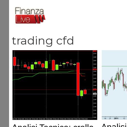
Vai
al
contenuto
trading cfd
Analis