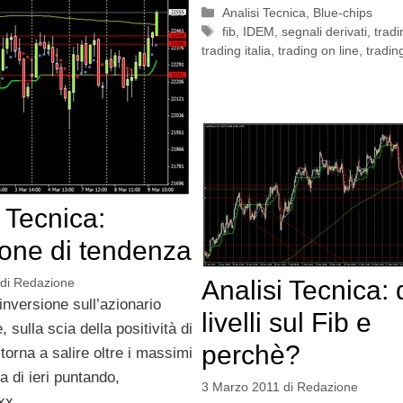
Categorie
Analisi Tecnica
,
Blue-chips
Tag
fib
,
IDEM
,
segnali derivati
,
tradi
trading italia
,
trading on line
,
tradin
 Tecnica:
ione di tendenza
Analisi Tecnica: 
di
Redazione
 inversione sull’azionario
livelli sul Fib e
 sulla scia della positività di
perchè?
 torna a salire oltre i massimi
a di ieri puntando,
3 Marzo 2011
di
Redazione
xx,