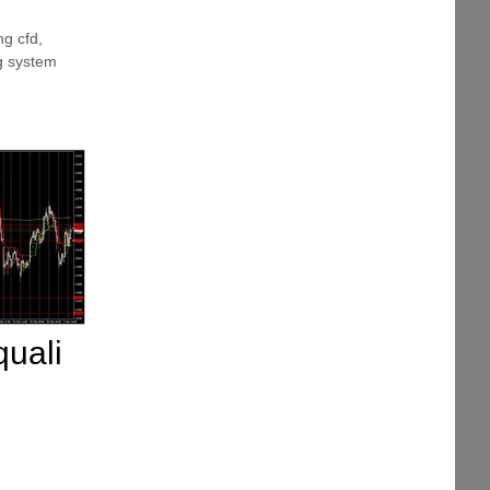
ng cfd
,
g system
quali