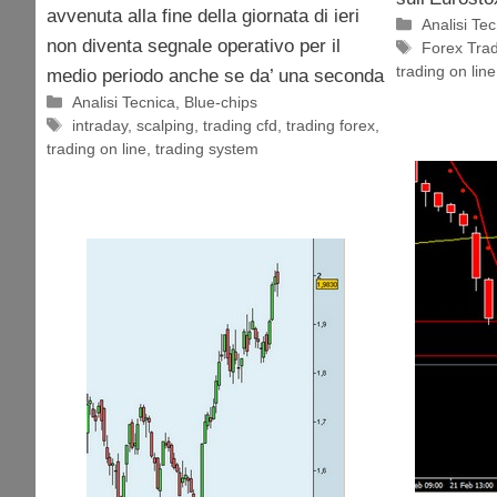
avvenuta alla fine della giornata di ieri
Categorie
Analisi Te
non diventa segnale operativo per il
Tag
Forex Tra
trading on line
medio periodo anche se da’ una seconda
Categorie
Analisi Tecnica
,
Blue-chips
Tag
intraday
,
scalping
,
trading cfd
,
trading forex
,
trading on line
,
trading system