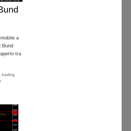
 Bund
 mobile a
el Bund
aperto tra
,
trading
m