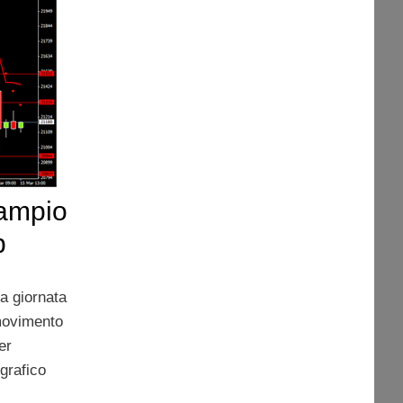
 ampio
b
la giornata
 movimento
er
grafico