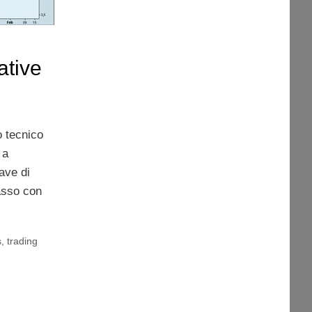
ative
o tecnico
 a
ave di
asso con
s
,
trading