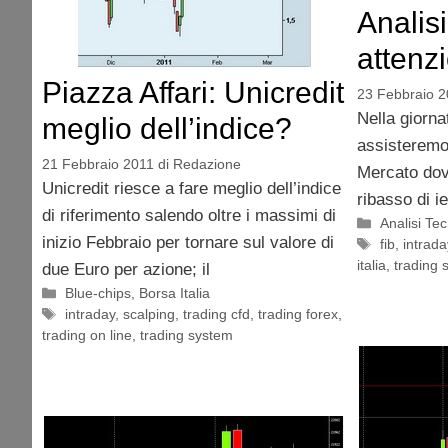
Analisi
attenzi
Piazza Affari: Unicredit
23 Febbraio 2
Nella giorna
meglio dell’indice?
assisteremo 
21 Febbraio 2011
di
Redazione
Mercato dovu
Unicredit riesce a fare meglio dell’indice
ribasso di i
di riferimento salendo oltre i massimi di
Categorie
Analisi Te
inizio Febbraio per tornare sul valore di
Tag
fib
,
intrada
italia
,
trading 
due Euro per azione; il
Categorie
Blue-chips
,
Borsa Italia
Tag
intraday
,
scalping
,
trading cfd
,
trading forex
,
trading on line
,
trading system