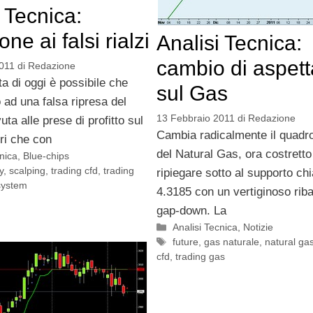
 Tecnica:
one ai falsi rialzi
Analisi Tecnica:
cambio di aspett
011
di
Redazione
ta di oggi è possibile che
sul Gas
ad una falsa ripresa del
13 Febbraio 2011
di
Redazione
ta alle prese di profitto sul
Cambia radicalmente il quadr
eri che con
del Natural Gas, ora costretto
cnica
,
Blue-chips
y
,
scalping
,
trading cfd
,
trading
ripiegare sotto al supporto chi
system
4.3185 con un vertiginoso rib
gap-down. La
Categorie
Analisi Tecnica
,
Notizie
Tag
future
,
gas naturale
,
natural ga
cfd
,
trading gas