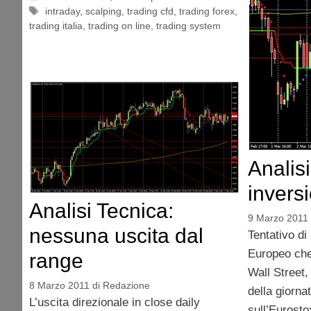
Tag
intraday
,
scalping
,
trading cfd
,
trading forex
,
trading italia
,
trading on line
,
trading system
Analisi
invers
Analisi Tecnica:
9 Marzo 2011
nessuna uscita dal
Tentativo di
Europeo che,
range
Wall Street,
8 Marzo 2011
di
Redazione
della giornat
L’uscita direzionale in close daily
sull’Eurosto