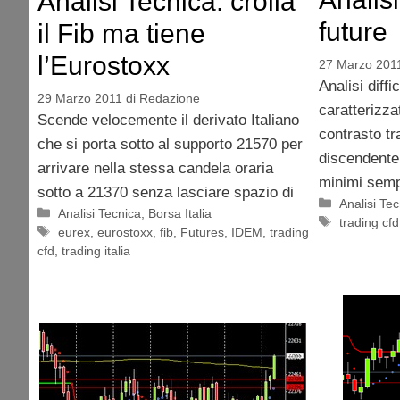
Analisi Tecnica: crolla
future
il Fib ma tiene
l’Eurostoxx
27 Marzo 201
Analisi diffi
29 Marzo 2011
di
Redazione
caratterizza
Scende velocemente il derivato Italiano
contrasto tra
che si porta sotto al supporto 21570 per
discendent
arrivare nella stessa candela oraria
minimi semp
sotto a 21370 senza lasciare spazio di
Categorie
Analisi Te
Categorie
Analisi Tecnica
,
Borsa Italia
Tag
trading cfd
Tag
eurex
,
eurostoxx
,
fib
,
Futures
,
IDEM
,
trading
cfd
,
trading italia