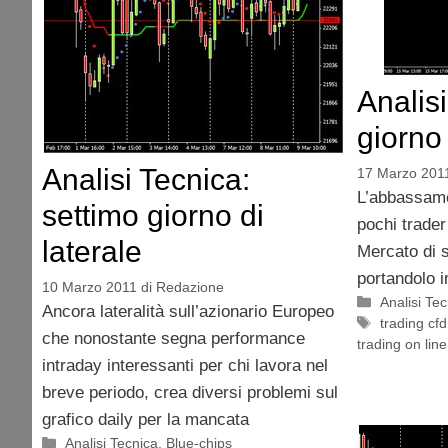
Analisi
giorno 
Analisi Tecnica:
17 Marzo 201
L’abbassame
settimo giorno di
pochi trader
laterale
Mercato di s
portandolo i
10 Marzo 2011
di
Redazione
Categorie
Analisi Te
Ancora lateralità sull’azionario Europeo
Tag
trading cfd
che nonostante segna performance
trading on line
intraday interessanti per chi lavora nel
breve periodo, crea diversi problemi sul
grafico daily per la mancata
Categorie
Analisi Tecnica
,
Blue-chips