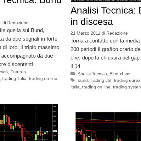
Analisi Tecnica:
in discesa
1
di
Redazione
cile quella sul Bund,
21 Marzo 2011
di
Redazione
ta da due segnali in forte
Torna a contatto con la media
 di loro; il triplo massimo
200 periodi il grafico orario d
e accompagnato da due
che, dopo la chiusura del gap 
re discententi
il 14
cnica
,
Futures
Categorie
Analisi Tecnica
,
Blue-chips
,
trading italia
,
trading on line
Tag
bund
,
trading cfd
,
trading eurex
italia
,
trading on line
,
trading syste