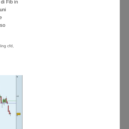
di Fib in
cuni
e
sso
ding cfd
,