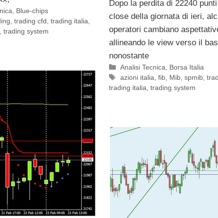
Dopo la perdita di 22240 punti 
cnica
,
Blue-chips
close della giornata di ieri, al
ding
,
trading cfd
,
trading italia
,
operatori cambiano aspettativ
,
trading system
allineando le view verso il ba
nonostante
Categorie
Analisi Tecnica
,
Borsa Italia
Tag
azioni italia
,
fib
,
Mib
,
spmib
,
tra
trading italia
,
trading system