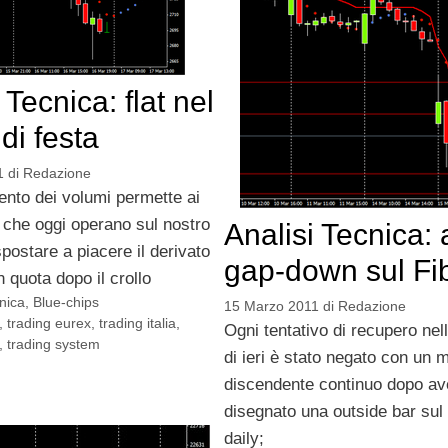
 Tecnica: flat nel
di festa
1
di
Redazione
nto dei volumi permette ai
 che oggi operano sul nostro
Analisi Tecnica:
postare a piacere il derivato
gap-down sul Fi
n quota dopo il crollo
cnica
,
Blue-chips
15 Marzo 2011
di
Redazione
,
trading eurex
,
trading italia
,
Ogni tentativo di recupero nel
,
trading system
di ieri è stato negato con un
discendente continuo dopo av
disegnato una outside bar sul 
daily;