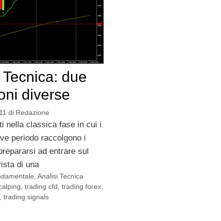
i Tecnica: due
oni diverse
11
di
Redazione
i nella classica fase in cui i
eve periodo raccolgono i
prepararsi ad entrare sul
ista di una
ondamentale
,
Analisi Tecnica
calping
,
trading cfd
,
trading forex
,
,
trading signals