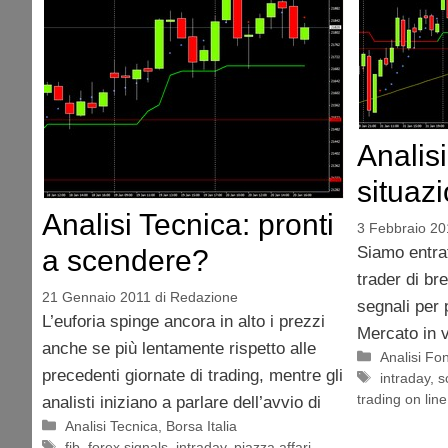
Analis
situazi
Analisi Tecnica: pronti
3 Febbraio 20
Siamo entrat
a scendere?
trader di br
21 Gennaio 2011
di
Redazione
segnali per 
L’euforia spinge ancora in alto i prezzi
Mercato in v
anche se più lentamente rispetto alle
Categorie
Analisi F
precedenti giornate di trading, mentre gli
Tag
intraday
,
s
trading on line
analisti iniziano a parlare dell’avvio di
Categorie
Analisi Tecnica
,
Borsa Italia
Tag
fib
,
forex signals
,
intraday
,
piazza affari
,