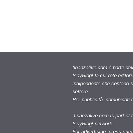
finanzalive.com è parte d
IsayBlog! la cui rete editor
indipendente che contano su
settore.
Per pubblicità, comunicati 
finanzalive.com is part o
IsayBlog! network.
For advertising, press rele