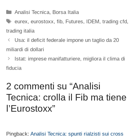
Categorie
Analisi Tecnica
,
Borsa Italia
Tag
eurex
,
eurostoxx
,
fib
,
Futures
,
IDEM
,
trading cfd
,
trading italia
Usa: il deficit federale impone un taglio da 20
miliardi di dollari
Istat: imprese manifatturiere, migliora il clima di
fiducia
2 commenti su “Analisi
Tecnica: crolla il Fib ma tiene
l’Eurostoxx”
Pingback:
Analisi Tecnica: spunti rialzisti sui cross