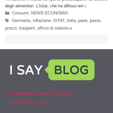
degli alimentari. L’Istat, che ha diffuso ieri i
Categorie
Consumi
,
NEWS ECONOMIA
Tag
Germania
,
inflazione
,
ISTAT
,
Italia
,
pane
,
pasta
,
prezzi
,
trasporti
,
ufficio di statistica
Dichiarazione sulla Privacy (UE)
Cookie Policy (UE)