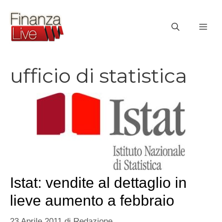
Vai
al
ME
contenuto
ufficio di statistica
Istat: vendite al dettaglio in
lieve aumento a febbraio
23 Aprile 2011
di
Redazione