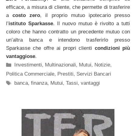
efficace, a misura di cliente, che permette di trasferire
a
costo zero
, il proprio mutuo ipotecario presso
l’
istituto Sparkasse
. Il nuovo mutuo è rivolto a tutti
coloro che hanno contratto un precedente mutuo con
un’altra banca e intendono trasferirlo presso
Sparkasse che offre ai propri clienti
condizioni più
vantaggiose
.
Categorie
Investimenti
,
Multinazionali
,
Mutui
,
Notizie
,
Politica Commerciale
,
Prestiti
,
Servizi Bancari
Tag
banca
,
finanza
,
Mutui
,
Tassi
,
vantaggi