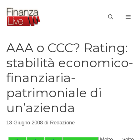
Vai
al
ME
contenuto
AAA o CCC? Rating:
stabilità economico-
finanziaria-
patrimoniale di
un’azienda
13 Giugno 2008
di
Redazione
Molte volte