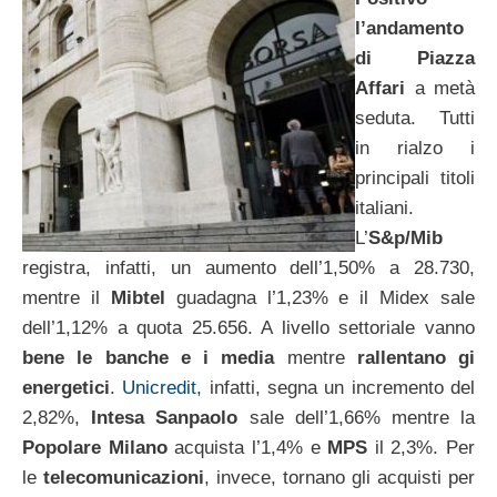
l’andamento
di Piazza
Affari
a metà
seduta. Tutti
in rialzo i
principali titoli
italiani.
L’
S&p/Mib
registra, infatti, un aumento dell’1,50% a 28.730,
mentre il
Mibtel
guadagna l’1,23% e il Midex sale
dell’1,12% a quota 25.656. A livello settoriale vanno
bene le banche e i media
mentre
rallentano gi
energetici
.
Unicredit
, infatti, segna un incremento del
2,82%,
Intesa Sanpaolo
sale dell’1,66% mentre la
Popolare Milano
acquista l’1,4% e
MPS
il 2,3%. Per
le
telecomunicazioni
, invece, tornano gli acquisti per