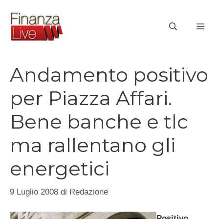
Vai
al
ME
contenuto
Andamento positivo
per Piazza Affari.
Bene banche e tlc
ma rallentano gli
energetici
9 Luglio 2008
di
Redazione
Positivo