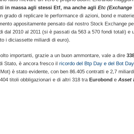
dati in massa agli stessi Etf, ma anche agli
Etc (Exchange
in grado di replicare le performance di azioni, bond e materi
gmento appositamente pensato dal nostro Stock Exchange pe
di dal 2010 al 2011 (si è passati da 563 a 570 fondi totali) e u
 i diciassette miliardi di euro).
i molto importanti, grazie a un buon ammontare, vale a dire
338
di Stato, è ancora fresco il
ricordo del Btp Day e del Bot Day
ot) è stato evidente, con ben 86.405 contratti e 2,7 miliardi
4 titoli obbligazionari e di altri 318 tra
Eurobond
e
Asset