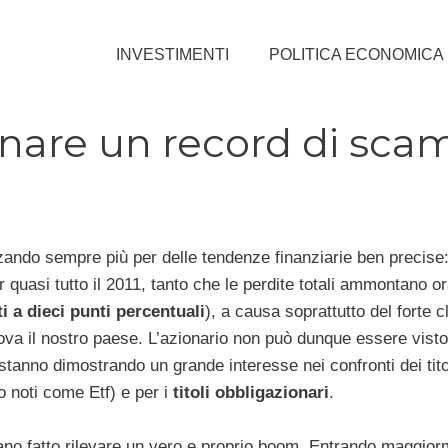
INVESTIMENTI
POLITICA ECONOMICA
gnare un record di sca
zzando sempre più per delle tendenze finanziarie ben precise:
er quasi tutto il 2011, tanto che le perdite totali ammontano ora
ti a dieci punti percentuali
), a causa soprattutto del forte c
trova il nostro paese. L’azionario non può dunque essere vis
stanno dimostrando un grande interesse nei confronti dei titol
 noti come Etf) e per i
titoli obbligazionari
.
biano fatto rilevare un vero e proprio boom. Entrando maggior