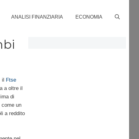
ANALISI FINANZIARIA
ECONOMIA
mbi
 il
Ftse
 a oltre il
lima di
to come un
i a reddito
mente nel