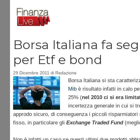
Vai
al
contenuto
Borsa Italiana fa se
per Etf e bond
29 Dicembre 2011
di
Redazione
Borsa Italiana si sta caratteri
Mib
è risultato infatti in calo p
25% (
nel 2010 ci si era limita
incertezza generale in cui si 
approdo sicuro, di conseguenza i piccoli risparmiatori 
fisso, in particolare gli
Exchange Traded Fund
(meglio
Non è infatti un caso se questi ultimi due prodotti ab