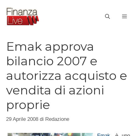
Vai
al
ME
contenuto
Emak approva
bilancio 2007 e
autorizza acquisto e
vendita di azioni
proprie
29 Aprile 2008
di
Redazione
Emak
, è uno